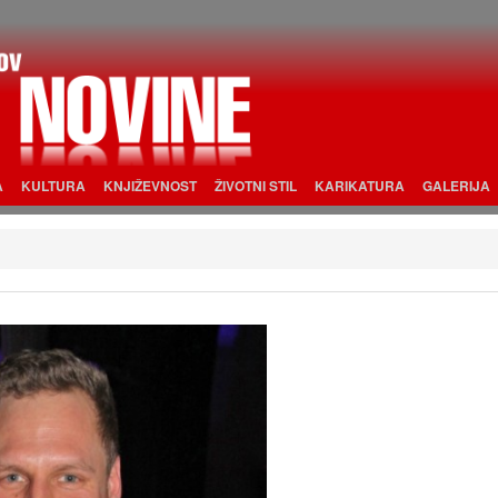
A
KULTURA
KNJIŽEVNOST
ŽIVOTNI STIL
KARIKATURA
GALERIJA