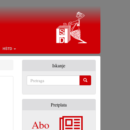
HŠTD
Iskanje
Pretraga
Pretplata
Abo