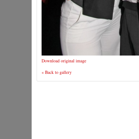
Download original image
« Back to gallery