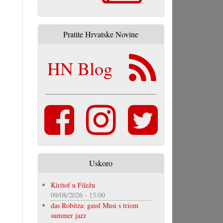
Pratite Hrvatske Novine
HN Blog
Uskoro
Kiritof u Filežu
09/08/2026 - 15:00
das Robitza: gassl Musi s triom
summer jazz