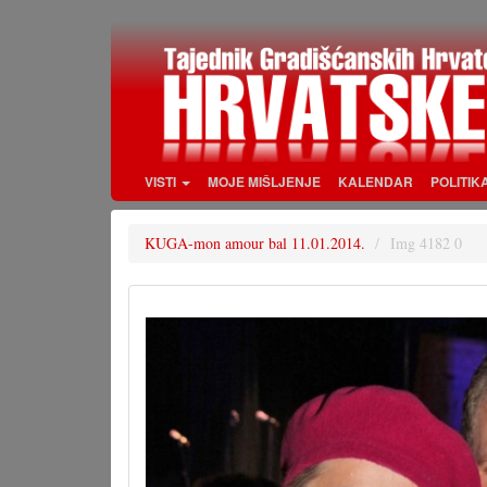
Skoči
na
glavni
sadržaj
VISTI
MOJE MIŠLJENJE
KALENDAR
POLITIK
KUGA-mon amour bal 11.01.2014.
Img 4182 0