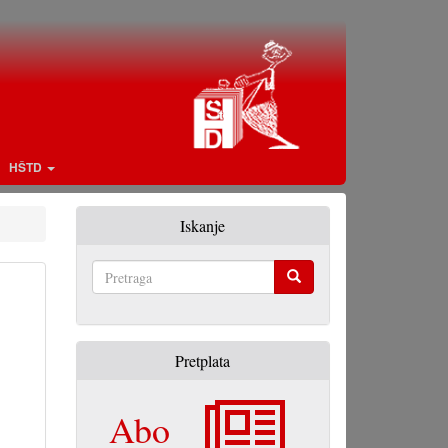
HŠTD
Iskanje
Pretraga
Pretplata
Abo