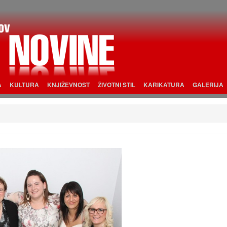
A
KULTURA
KNJIŽEVNOST
ŽIVOTNI STIL
KARIKATURA
GALERIJA