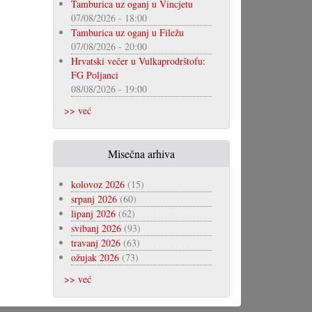
Tamburica uz oganj u Vincjetu
07/08/2026 - 18:00
Tamburica uz oganj u Filežu
07/08/2026 - 20:00
Hrvatski večer u Vulkaprodrštofu:
FG Poljanci
08/08/2026 - 19:00
>> već
Misečna arhiva
kolovoz 2026
(15)
srpanj 2026
(60)
lipanj 2026
(62)
svibanj 2026
(93)
travanj 2026
(63)
ožujak 2026
(73)
>> već