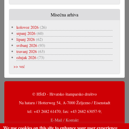
Misečna arhiva
kolovoz 2026
(26)
srpanj 2026
(60)
lipanj 2026
(62)
svibanj 2026
(93)
travanj 2026
(63)
ožujak 2026
(73)
>> već
© HŠtD - Hrvatsko štamparsko društvo
Na hataru / Hotterweg 54, A-7000 Željezno / Eisenstadt
tel: +43 2682 61470; fax: +43 2682 63057-9;
E-Mail / Kontakt
We use cookies on this site to enhance your user experience