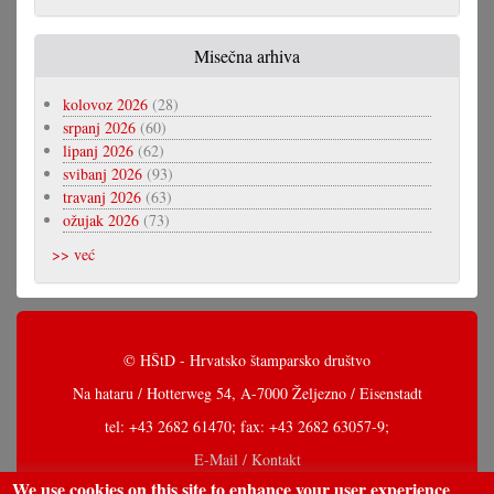
Misečna arhiva
kolovoz 2026
(28)
srpanj 2026
(60)
lipanj 2026
(62)
svibanj 2026
(93)
travanj 2026
(63)
ožujak 2026
(73)
>> već
© HŠtD - Hrvatsko štamparsko društvo
Na hataru / Hotterweg 54, A-7000 Željezno / Eisenstadt
tel: +43 2682 61470; fax: +43 2682 63057-9;
E-Mail / Kontakt
We use cookies on this site to enhance your user experience