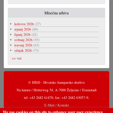
Misečna arhiva
kolovoz 2026
(27)
srpanj 2026
(60)
lipanj 2026
(62)
svibanj 2026
(93)
travanj 2026
(63)
ožujak 2026
(73)
>> već
© HŠtD - Hrvatsko štamparsko društvo
Na hataru / Hotterweg 54, A-7000 Željezno / Eisenstadt
tel: +43 2682 61470; fax: +43 2682 63057-9;
E-Mail / Kontakt
We use cookies on this site to enhance your user experience