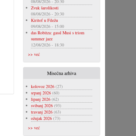
08/08/2026 - 20:30
Zvuk šarolikosti
08/08/2026 - 20:30
Kiritof u Filežu
09/08/2026 - 15:00
das Robitza: gassl Musi s triom
summer jazz
12/08/2026 - 18:30
>> već
Misečna arhiva
kolovoz 2026
(27)
srpanj 2026
(60)
lipanj 2026
(62)
svibanj 2026
(93)
travanj 2026
(63)
ožujak 2026
(73)
>> već