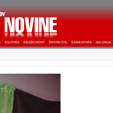
A
KULTURA
KNJIŽEVNOST
ŽIVOTNI STIL
KARIKATURA
GALERIJA