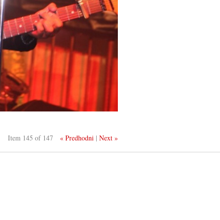
Item 145 of 147
« Predhodni
|
Next »