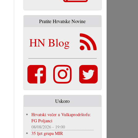
Pratite Hrvatske Novine
HN Blog
Uskoro
Hrvatski večer u Vulkaprodrštofu:
FG Poljanci
08/08/2026 - 19:00
35 ljet grupa MIR