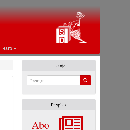
HŠTD
Iskanje
Pretraga
Pretplata
Abo