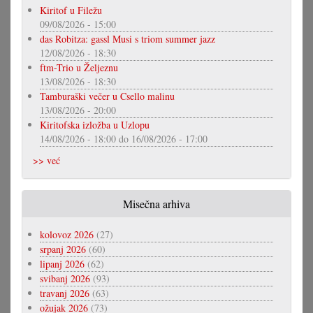
Kiritof u Filežu
09/08/2026 - 15:00
das Robitza: gassl Musi s triom summer jazz
12/08/2026 - 18:30
ftm-Trio u Željeznu
13/08/2026 - 18:30
Tamburaški večer u Csello malinu
13/08/2026 - 20:00
Kiritofska izložba u Uzlopu
14/08/2026 - 18:00
do
16/08/2026 - 17:00
>> već
Misečna arhiva
kolovoz 2026
(27)
srpanj 2026
(60)
lipanj 2026
(62)
svibanj 2026
(93)
travanj 2026
(63)
ožujak 2026
(73)