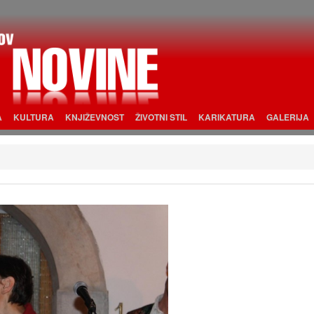
A
KULTURA
KNJIŽEVNOST
ŽIVOTNI STIL
KARIKATURA
GALERIJA