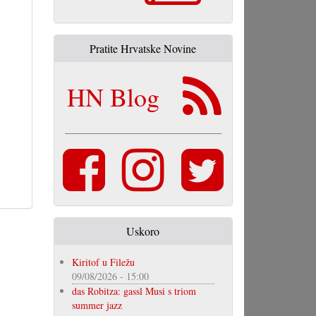
Pratite Hrvatske Novine
HN Blog
Uskoro
Kiritof u Filežu
09/08/2026 - 15:00
das Robitza: gassl Musi s triom
summer jazz