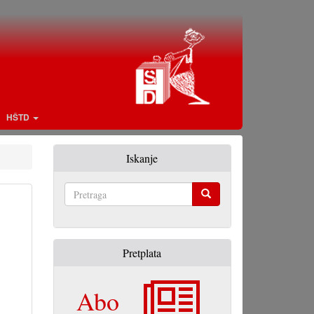
HŠTD
Iskanje
Pretraga
Pretplata
Abo