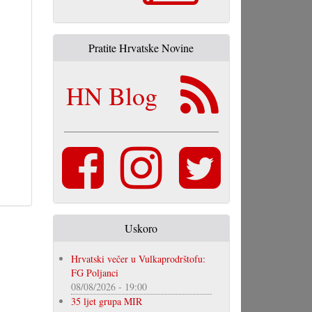
Pratite Hrvatske Novine
HN Blog
Uskoro
Hrvatski večer u Vulkaprodrštofu:
FG Poljanci
08/08/2026 - 19:00
35 ljet grupa MIR