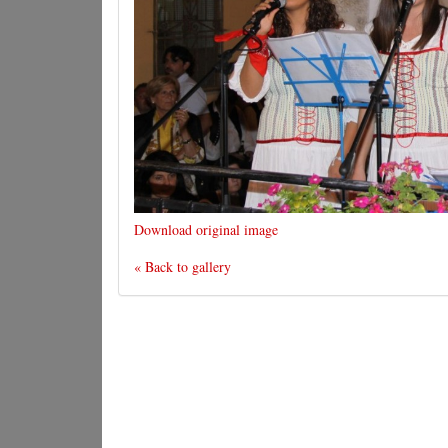
Download original image
« Back to gallery