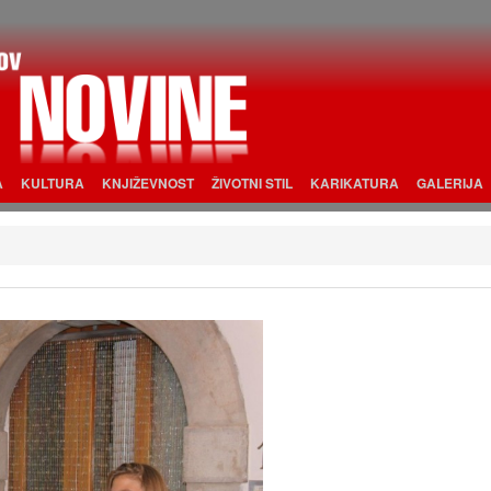
A
KULTURA
KNJIŽEVNOST
ŽIVOTNI STIL
KARIKATURA
GALERIJA