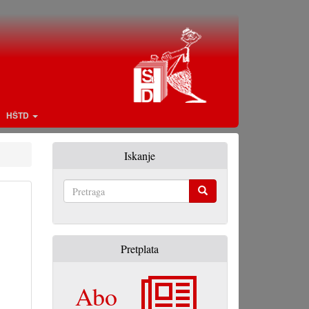
HŠTD
Iskanje
Pretraga
Pretplata
Abo