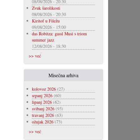
08/08/2026 - 20:30
Zvuk šarolikosti
08/08/2026 - 20:30
Kiritof u Filežu
09/08/2026 - 15:00
das Robitza: gassl Musi s triom
summer jazz
12/08/2026 - 18:30
>> već
Misečna arhiva
kolovoz 2026
(27)
srpanj 2026
(60)
lipanj 2026
(62)
svibanj 2026
(93)
travanj 2026
(63)
ožujak 2026
(73)
>> već