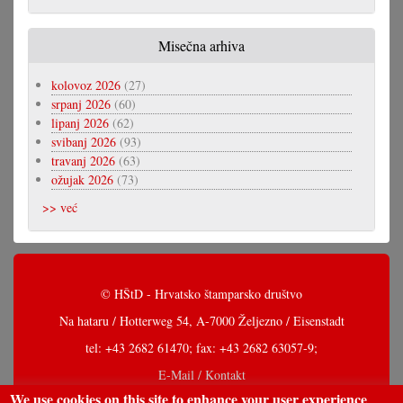
Misečna arhiva
kolovoz 2026
(27)
srpanj 2026
(60)
lipanj 2026
(62)
svibanj 2026
(93)
travanj 2026
(63)
ožujak 2026
(73)
>> već
© HŠtD - Hrvatsko štamparsko društvo
Na hataru / Hotterweg 54, A-7000 Željezno / Eisenstadt
tel: +43 2682 61470; fax: +43 2682 63057-9;
E-Mail / Kontakt
We use cookies on this site to enhance your user experience