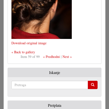
Download original image
« Back to gallery
Item 59 of 99
« Predhodni
|
Next »
Iskanje
Pretraga
Pretplata