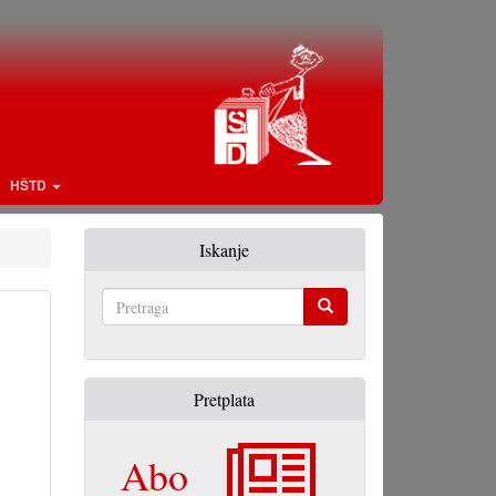
HŠTD
Iskanje
Pretraga
Pretplata
Abo