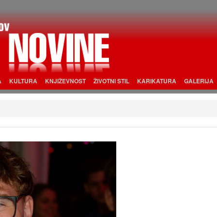
A
KULTURA
KNJIŽEVNOST
ŽIVOTNI STIL
KARIKATURA
GALERIJA