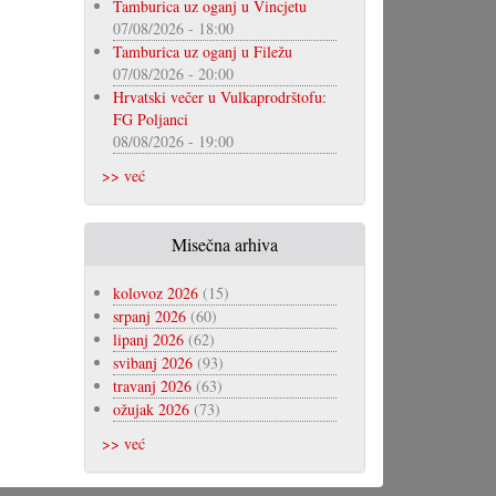
Tamburica uz oganj u Vincjetu
07/08/2026 - 18:00
Tamburica uz oganj u Filežu
07/08/2026 - 20:00
Hrvatski večer u Vulkaprodrštofu:
FG Poljanci
08/08/2026 - 19:00
>> već
Misečna arhiva
kolovoz 2026
(15)
srpanj 2026
(60)
lipanj 2026
(62)
svibanj 2026
(93)
travanj 2026
(63)
ožujak 2026
(73)
>> već