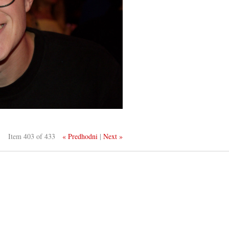
Item 403 of 433
« Predhodni
|
Next »