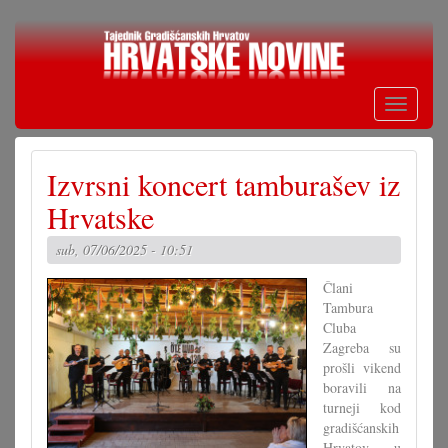
Skoči
na
glavni
sadržaj
Toggle
navigati
Izvrsni koncert tamburašev iz
Hrvatske
sub, 07/06/2025 - 10:51
Člani
Tambura
Cluba
Zagreba su
prošli vikend
boravili na
turneji kod
gradišćanskih
Hrvatov u