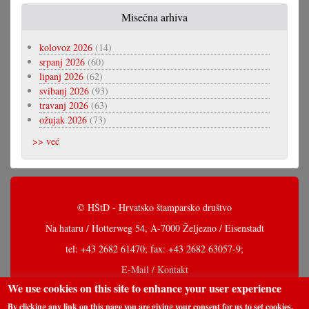
Misečna arhiva
kolovoz 2026
(14)
srpanj 2026
(60)
lipanj 2026
(62)
svibanj 2026
(93)
travanj 2026
(63)
ožujak 2026
(73)
>> već
© HŠtD - Hrvatsko štamparsko društvo
Na hataru / Hotterweg 54, A-7000 Željezno / Eisenstadt
tel: +43 2682 61470; fax: +43 2682 63057-9;
E-Mail / Kontakt
We use cookies on this site to enhance your user experience
By clicking any link on this page you are giving your consent for us to set cookies.