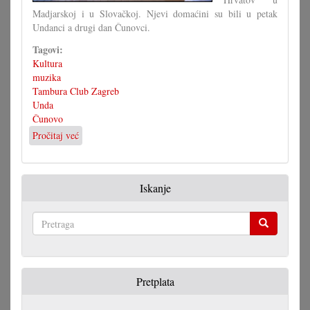
Madjarskoj i u Slovačkoj. Njevi domaćini su bili u petak
Undanci a drugi dan Čunovci.
Tagovi:
Kultura
muzika
Tambura Club Zagreb
Unda
Čunovo
Pročitaj već
o
Izvrsni
koncert
tamburašev
Iskanje
iz
Hrvatske
Pretraga
Pretplata