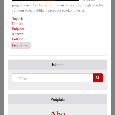
programom. Pri obadvi termini su se pri tom mogli veseliti
velikom broju publike u prepunoj seoskoj dvorini.
Tagovi:
Kultura
Poljanci
Koncert
Folklor
Pročitaj već
o
Poljanci
pozvali
na
Iskanje
folklorne
otpodneve
Pretraga
Pretplata
Abo