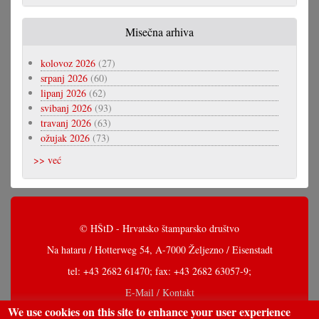
Misečna arhiva
kolovoz 2026
(27)
srpanj 2026
(60)
lipanj 2026
(62)
svibanj 2026
(93)
travanj 2026
(63)
ožujak 2026
(73)
>> već
© HŠtD - Hrvatsko štamparsko društvo
Na hataru / Hotterweg 54, A-7000 Željezno / Eisenstadt
tel: +43 2682 61470; fax: +43 2682 63057-9;
E-Mail / Kontakt
We use cookies on this site to enhance your user experience