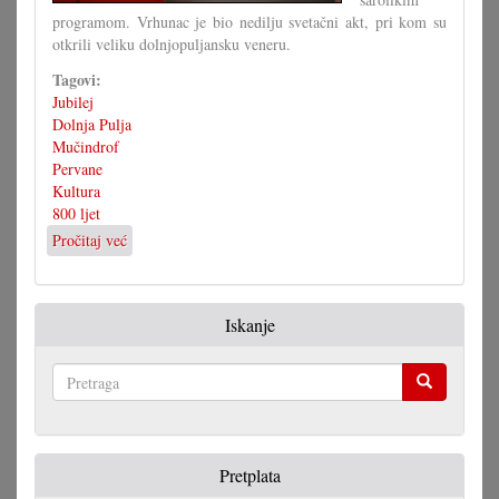
programom. Vrhunac je bio nedilju svetačni akt, pri kom su
otkrili veliku dolnjopuljansku veneru.
Tagovi:
Jubilej
Dolnja Pulja
Mučindrof
Pervane
Kultura
800 ljet
Pročitaj već
o
800
ljet
Dolnja
Iskanje
Pulja,
Mučindrof
i
Pervane
Pretraga
Pretplata