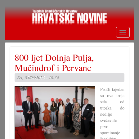
Skoči
na
glavni
sadržaj
Toggle
navigati
800 ljet Dolnja Pulja,
Mučindrof i Pervane
čet, 05/06/2025 - 10:34
Prošli tajedan
su ova troja
sela od
utorka do
nedilje
svečevale
prvo
spominanje
šarolikim