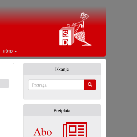
HŠTD
Iskanje
Pretraga
Pretplata
Abo