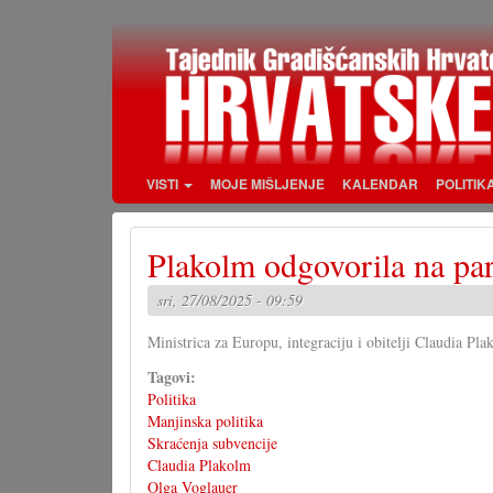
Skoči
na
glavni
sadržaj
VISTI
MOJE MIŠLJENJE
KALENDAR
POLITIK
Plakolm odgovorila na par
sri, 27/08/2025 - 09:59
Ministrica za Europu, integraciju i obitelji Claudia Pl
Tagovi:
Politika
Manjinska politika
Skraćenja subvencije
Claudia Plakolm
Olga Voglauer