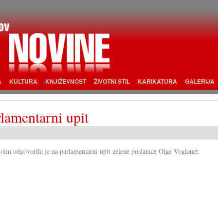
A
KULTURA
KNJIŽEVNOST
ŽIVOTNI STIL
KARIKATURA
GALERIJA
lamentarni upit
akolm odgovorila je na parlamentarni upit zelene poslanice Olge Voglauer.