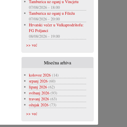
Tamburica uz oganj u Vincjetu
07/08/2026 - 18:00
Tamburica uz oganj u Filežu
07/08/2026 - 20:00
Hrvatski večer u Vulkaprodrštofu:
FG Poljanci
08/08/2026 - 19:00
>> već
Misečna arhiva
kolovoz 2026
(14)
srpanj 2026
(60)
lipanj 2026
(62)
svibanj 2026
(93)
travanj 2026
(63)
ožujak 2026
(73)
>> već