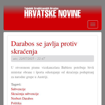
Skoči
na
glavni
sadržaj
Toggle
navigati
Darabos se javlja protiv
skraćenja
uto, 22/07/2025 - 22:47
U otvorenom pismu vicekancelara Bableru potribuje bivši
ministar obrane i športa odustajanje od skraćenja podupiranj
za narodne grupe u Austriji.
Tagovi:
Subvencije
Skraćenja subvencije
Norbert Darabos
Politika