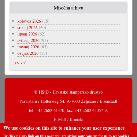
Misečna arhiva
kolovoz 2026
(15)
srpanj 2026
(60)
lipanj 2026
(62)
svibanj 2026
(93)
travanj 2026
(63)
ožujak 2026
(73)
>> već
© HŠtD - Hrvatsko štamparsko društvo
Na hataru / Hotterweg 54, A-7000 Željezno / Eisenstadt
tel: +43 2682 61470; fax: +43 2682 63057-9;
E-Mail / Kontakt
We use cookies on this site to enhance your user experience
By clicking any link on this page you are giving your consent for us to set cookies.