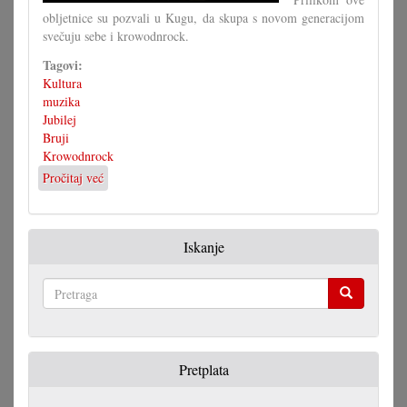
obljetnice su pozvali u Kugu, da skupa s novom generacijom
svečuju sebe i krowodnrock.
Tagovi:
Kultura
muzika
Jubilej
Bruji
Krowodnrock
Pročitaj već
o
45
ljet
kasnije
Iskanje
još
uvijek
Krowodn
Pretraga
Pretplata