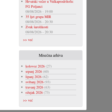
Hrvatski večer u Vulkaprodrštofu:
FG Poljanci
08/08/2026 - 19:00
35 ljet grupa MIR
08/08/2026 - 20:30
Zvuk šarolikosti
08/08/2026 - 20:30
>> već
Misečna arhiva
kolovoz 2026
(27)
srpanj 2026
(60)
lipanj 2026
(62)
svibanj 2026
(93)
travanj 2026
(63)
ožujak 2026
(73)
>> već