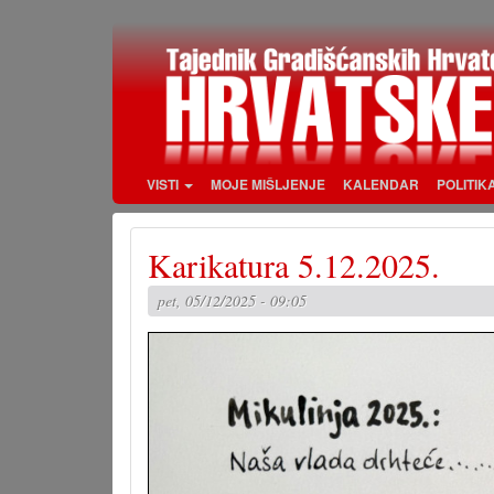
Skoči
na
glavni
sadržaj
VISTI
MOJE MIŠLJENJE
KALENDAR
POLITIK
Karikatura 5.12.2025.
pet, 05/12/2025 - 09:05