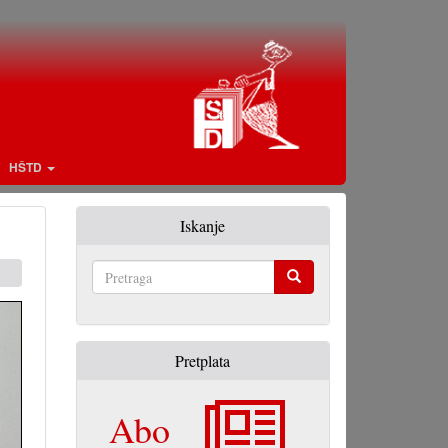
HŠTD
Iskanje
Pretraga
Pretplata
Abo