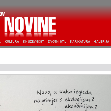
A
KULTURA
KNJIŽEVNOST
ŽIVOTNI STIL
KARIKATURA
GALERIJA