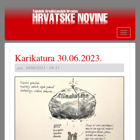
Skoči
na
glavni
sadržaj
Toggle
navigati
Karikatura 30.06.2023.
pet, 30/06/2023 - 08:21