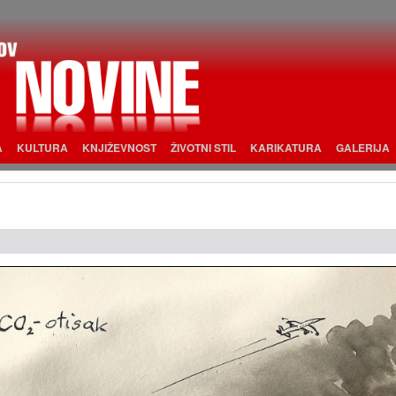
A
KULTURA
KNJIŽEVNOST
ŽIVOTNI STIL
KARIKATURA
GALERIJA