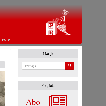
HŠTD
Iskanje
Pretraga
Pretplata
Abo