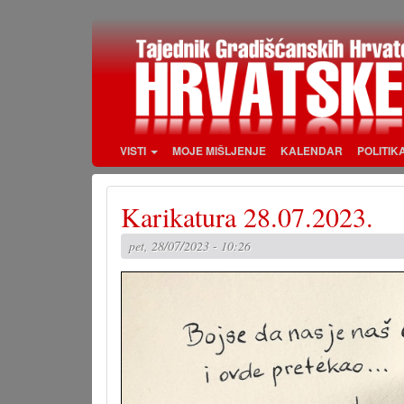
Skoči
na
glavni
sadržaj
VISTI
MOJE MIŠLJENJE
KALENDAR
POLITIK
Karikatura 28.07.2023.
pet, 28/07/2023 - 10:26