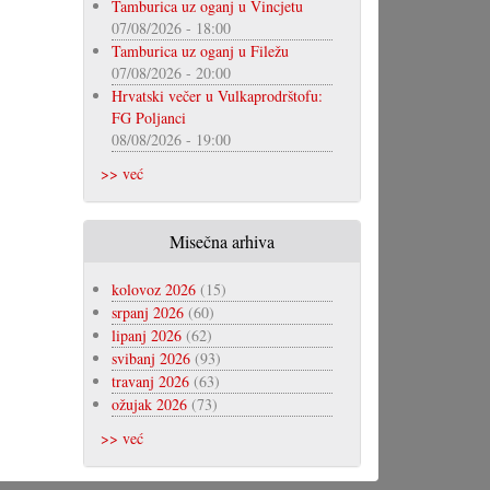
Tamburica uz oganj u Vincjetu
07/08/2026 - 18:00
Tamburica uz oganj u Filežu
07/08/2026 - 20:00
Hrvatski večer u Vulkaprodrštofu:
FG Poljanci
08/08/2026 - 19:00
>> već
Misečna arhiva
kolovoz 2026
(15)
srpanj 2026
(60)
lipanj 2026
(62)
svibanj 2026
(93)
travanj 2026
(63)
ožujak 2026
(73)
>> već