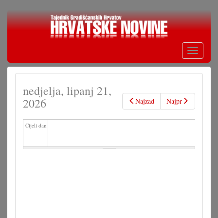
Skoči
na
glavni
sadržaj
Toggle
navigati
nedjelja, lipanj 21,
2026
Najzad
Najpr
Cijeli dan