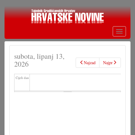
Skoči
na
glavni
sadržaj
Toggle
navigati
subota, lipanj 13,
2026
Najzad
Najpr
Cijeli dan