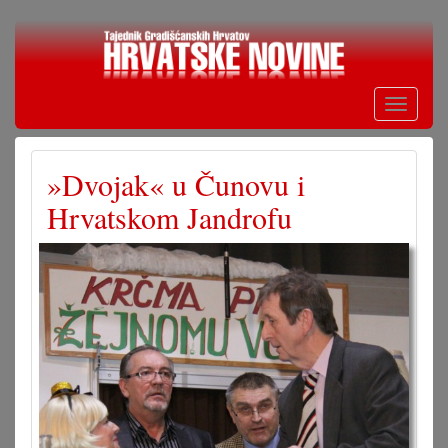
Skoči
na
glavni
sadržaj
Toggle
navigati
»Dvojak« u Čunovu i
Hrvatskom Jandrofu