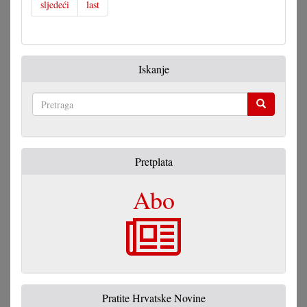
sljedeći
last
Iskanje
Pretraga
Pretplata
Abo
Pratite Hrvatske Novine