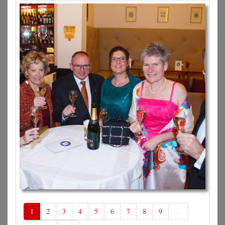
1
2
3
4
5
6
7
8
9
…