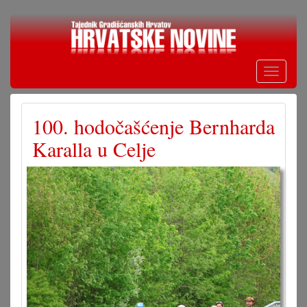
Skoči
na
glavni
sadržaj
Toggle
navigati
100. hodočašćenje Bernharda
Karalla u Celje