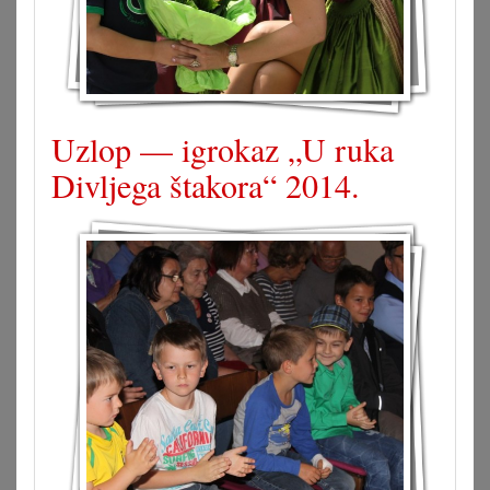
Uzlop — igrokaz „U ruka
Divljega štakora“ 2014.