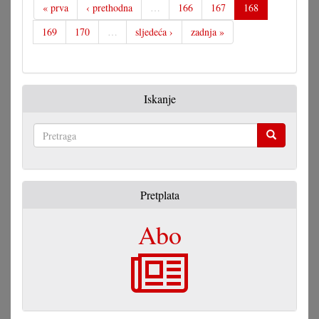
« prva
‹ prethodna
…
166
167
168
169
170
…
sljedeća ›
zadnja »
Iskanje
Pretraga
Pretplata
Abo