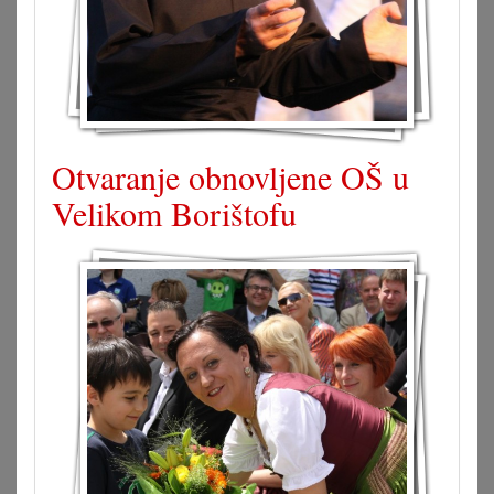
Otvaranje obnovljene OŠ u
Velikom Borištofu