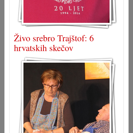
Živo srebro Trajštof: 6
hrvatskih skečov