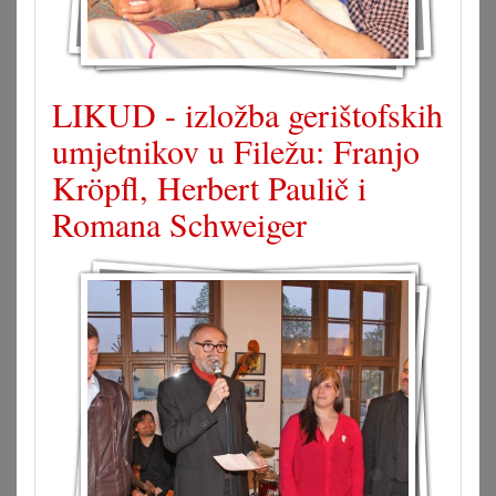
LIKUD - izložba gerištofskih
umjetnikov u Filežu: Franjo
Kröpfl, Herbert Paulič i
Romana Schweiger