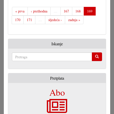
« prva
‹ prethodna
…
167
168
169
170
171
…
sljedeća ›
zadnja »
Iskanje
Pretraga
Pretplata
Abo