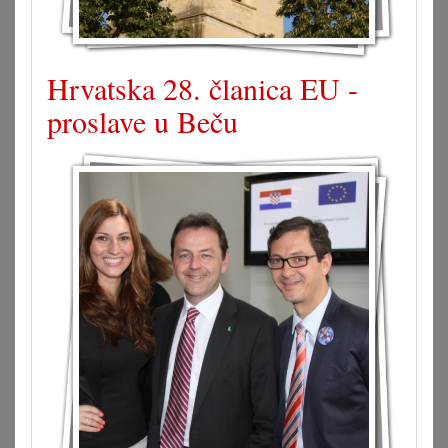
Hrvatska 28. članica EU -
proslave u Beču