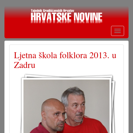
Skoči
na
glavni
sadržaj
Toggle
navigati
Ljetna škola folklora 2013. u
Zadru