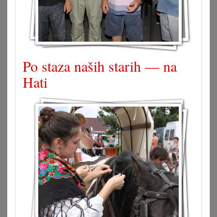
Po staza naših starih — na
Hati