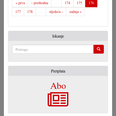
« prva
‹ prethodna
…
174
175
176
177
178
…
sljedeća ›
zadnja »
Iskanje
Pretraga
Pretplata
Abo