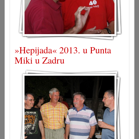
»Hepijada« 2013. u Punta
Miki u Zadru