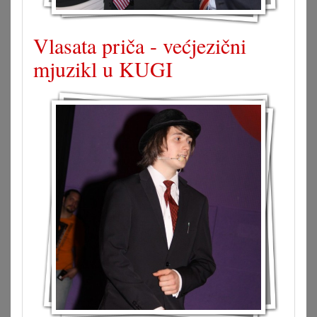
Vlasata priča - većjezični
mjuzikl u KUGI