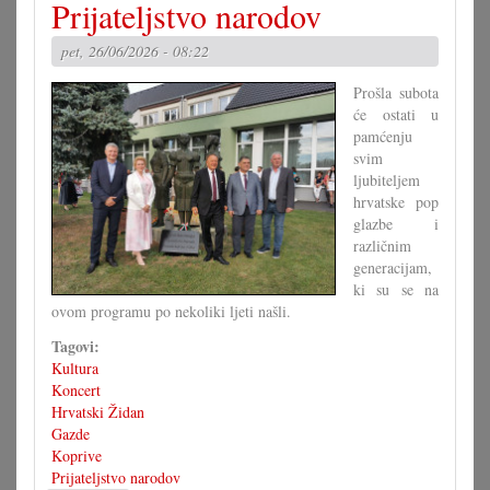
Prijateljstvo narodov
hrvatski
festival
pet, 26/06/2026 - 08:22
u
Devinskom
Prošla subota
Novo
će ostati u
Selu
pamćenju
svim
ljubiteljem
hrvatske pop
glazbe i
različnim
generacijam,
ki su se na
ovom programu po nekoliki ljeti našli.
Tagovi:
Kultura
Koncert
Hrvatski Židan
Gazde
Koprive
Prijateljstvo narodov