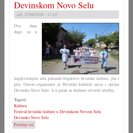
križaljke
Devinskom Novo Selu
za
misec
sub, 27/06/2026 - 11:05
juni
Dva dane
dugo su u
najsjevernijem selu pokazali bogatstvo hrvatske kulture, jila i
pila. Glavni organizator je Hrvatski kulturni savez i općina
Devinsko Novo Selo. A u petak su dodatno otvorili izložbu.
Tagovi:
Kultura
Festival hrvatske kulture u Devinskom Novom Selu
Devinsko Novo Selo
Pročitaj već
o
37.