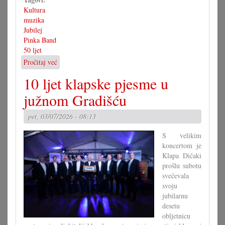
Kultura
muzika
Jubilej
Pinka Band
50 ljet
Pročitaj već
o
50
10 ljet klapske pjesme u
ljet
muzika
južnom Gradišću
za
zabav
pet, 03/07/2026 - 08:13
S velikim
koncertom je
Klapa Dičaki
prošlu subotu
svečevala
svoju
jubilarnu
desetu
obljetnicu