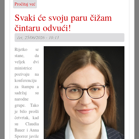
Pročitaj već
o
Prijateljstvo
Svaki će svoju paru čižam
narodov
čintaru odvući!
čet, 25/06/2026 - 10:13
Rijetko se
stane, da
veljek dvi
ministrice
pozivaju na
konferenciju
za štampu a
sadržaj su
narodne
grupe. Tako
je bilo prošli
četvrtak, kad
su Claudia
Bauer i Anna
Sporrer javile