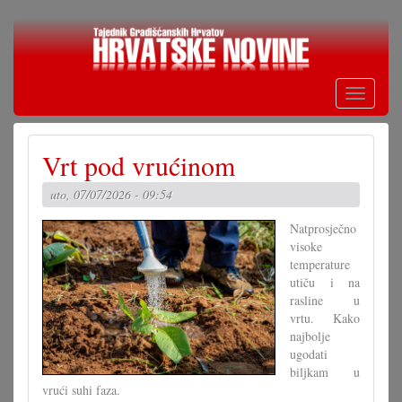
Skoči
na
glavni
sadržaj
Toggle
navigati
Vrt pod vrućinom
uto, 07/07/2026 - 09:54
Natprosječno
visoke
temperature
utiču i na
rasline u
vrtu. Kako
najbolje
ugodati
biljkam u
vrući suhi faza.