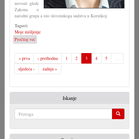
novosti glede
Zakona o
narodni grupa a isto slovenskoga sudstva u Koruškoj.
Tagovi:
Moje mišljenje
Pročitaj već
o
Svaki
će
svoju
« prva
‹ prethodna
1
2
3
4
5
…
paru
sljedeća ›
zadnja »
čižam
čintaru
odvući!
Iskanje
Pretraga