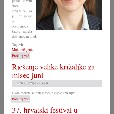
platani u vrtu
stare
čuvarnice, ka
je drugačije
od
otvorenoga
šatora mogla
dati ugodan hlad.
Tagovi:
Moje mišljenje
Pročitaj već
o
Fit
Rješenje velike križaljke za
za
klimatska
misec juni
minjanja?
sri, 01/07/2026 - 09:09
Ovde morete skinuti rješenje cijele križaljke.
Pročitaj već
o
Rješenje
37. hrvatski festival u
velike