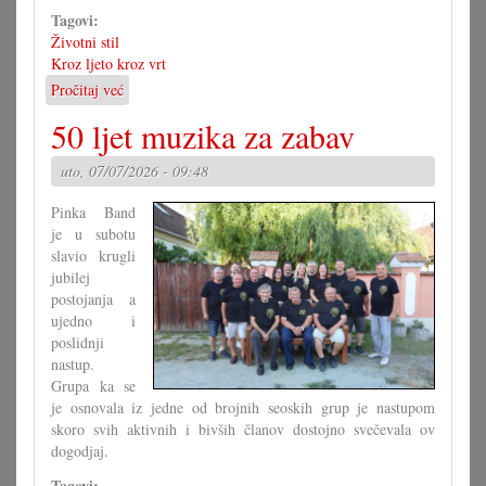
Tagovi:
Životni stil
Kroz ljeto kroz vrt
Pročitaj već
o
Vrt
50 ljet muzika za zabav
pod
vrućinom
uto, 07/07/2026 - 09:48
Pinka Band
je u subotu
slavio krugli
jubilej
postojanja a
ujedno i
poslidnji
nastup.
Grupa ka se
je osnovala iz jedne od brojnih seoskih grup je nastupom
skoro svih aktivnih i bivših članov dostojno svečevala ov
dogodjaj.
Tagovi: