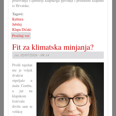
postovanja s ljubitelji klapskoga pjevanja i poznatimi klapami
iz Hrvatske.
Tagovi:
Kultura
Jubilej
Klapa Dičaki
Pročitaj već
o
10
Fit za klimatska minjanja?
ljet
klapske
čet, 02/07/2026 - 08:14
pjesme
u
Prošli tajedan
južnom
me je veljek
Gradišću
dvakrat
otpeljalo u
malu Čembu,
a jur na
klapskom
festivalu
divila sam se
velikoj