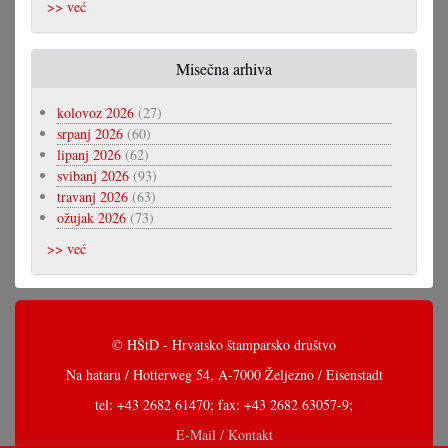
>> već
Misečna arhiva
kolovoz 2026
(27)
srpanj 2026
(60)
lipanj 2026
(62)
svibanj 2026
(93)
travanj 2026
(63)
ožujak 2026
(73)
>> već
© HŠtD - Hrvatsko štamparsko društvo
Na hataru / Hotterweg 54, A-7000 Željezno / Eisenstadt
tel: +43 2682 61470; fax: +43 2682 63057-9;
E-Mail / Kontakt