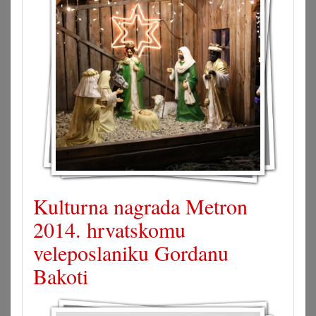
Kulturna nagrada Metron
2014. hrvatskomu
veleposlaniku Gordanu
Bakoti