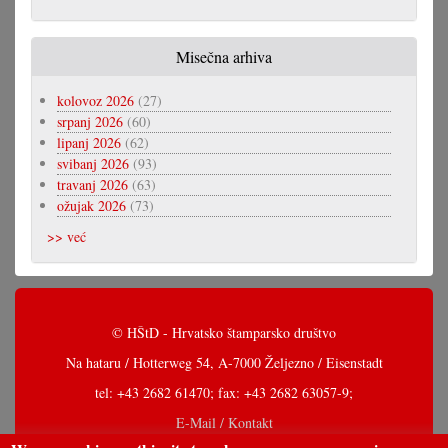
Misečna arhiva
kolovoz 2026
(27)
srpanj 2026
(60)
lipanj 2026
(62)
svibanj 2026
(93)
travanj 2026
(63)
ožujak 2026
(73)
>> već
© HŠtD - Hrvatsko štamparsko društvo
Na hataru / Hotterweg 54, A-7000 Željezno / Eisenstadt
tel: +43 2682 61470; fax: +43 2682 63057-9;
E-Mail / Kontakt