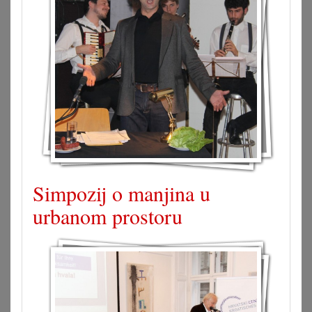
Simpozij o manjina u
urbanom prostoru