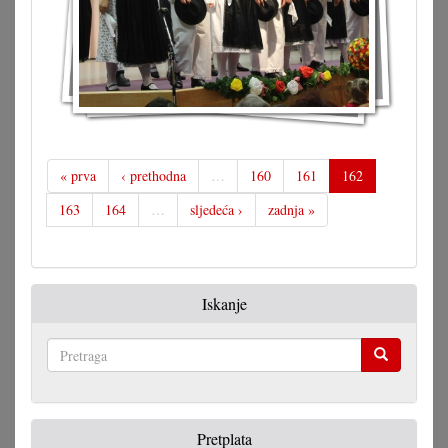
« prva
‹ prethodna
…
160
161
162
163
164
…
sljedeća ›
zadnja »
Iskanje
Pretraga
Pretplata