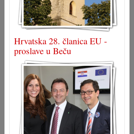
Hrvatska 28. članica EU -
proslave u Beču