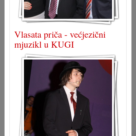
Vlasata priča - većjezični
mjuzikl u KUGI