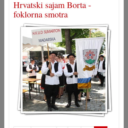
Hrvatski sajam Borta -
foklorna smotra