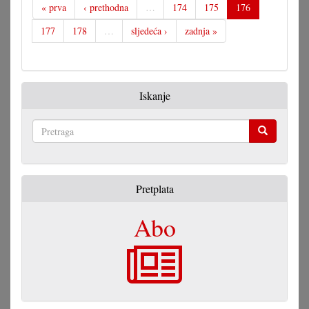
« prva
‹ prethodna
…
174
175
176
177
178
…
sljedeća ›
zadnja »
Iskanje
Pretraga
Pretplata
Abo