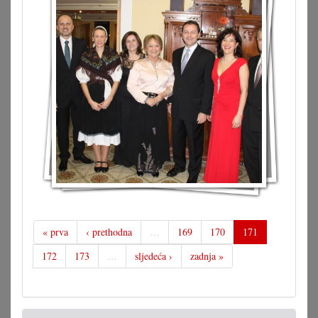
« prva
‹ prethodna
…
169
170
171
172
173
…
sljedeća ›
zadnja »