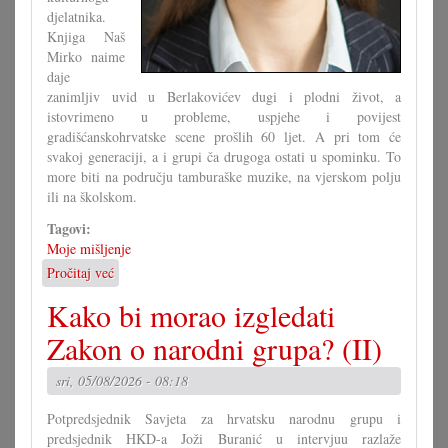
djelatnika.
Knjiga Naš
Mirko naime
daje
zanimljiv uvid u Berlakovićev dugi i plodni život, a
istovrimeno u probleme, uspjehe i povijest
gradišćanskohrvatske scene prošlih 60 ljet. A pri tom će
svakoj generaciji, a i grupi ča drugoga ostati u spominku. To
more biti na području tamburaške muzike, na vjerskom polju
ili na školskom.
Tagovi:
Moje mišljenje
Pročitaj već
o
Ča
Kako bi morao izgledati
se
moremo
Zakon o narodni grupa? (II)
naučiti
od
sri, 05/08/2026 - 08:18
Mirka
Berlakovića?
Potpredsjednik Savjeta za hrvatsku narodnu grupu i
predsjednik HKD-a Joži Buranić u intervjuu razlaže