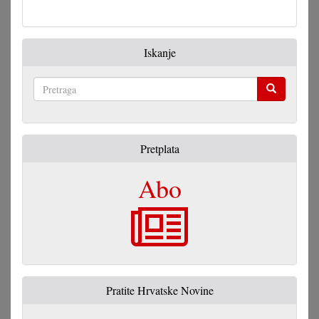
Zakon
o
narodni
Iskanje
grupa?
(I)
Pretraga
Pretplata
Abo
Pratite Hrvatske Novine