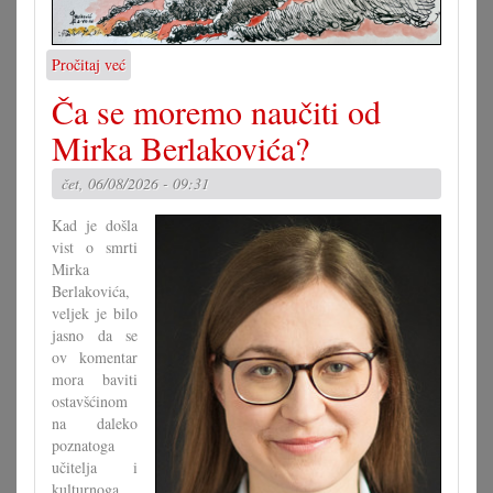
Pročitaj već
o
Karikatura
Ča se moremo naučiti od
7.8.2026.
Mirka Berlakovića?
čet, 06/08/2026 - 09:31
Kad je došla
vist o smrti
Mirka
Berlakovića,
veljek je bilo
jasno da se
ov komentar
mora baviti
ostavšćinom
na daleko
poznatoga
učitelja i
kulturnoga