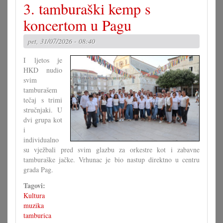
3. tamburaški kemp s
velike
križaljke
koncertom u Pagu
za
misec
pet, 31/07/2026 - 08:40
juli
I ljetos je
HKD nudio
svim
tamburašem
tečaj s trimi
stručnjaki. U
dvi grupa kot
i
individualno
su vježbali pred svim glazbu za orkestre kot i zabavne
tamburaške jačke. Vrhunac je bio nastup direktno u centru
grada Pag.
Tagovi:
Kultura
muzika
tamburica