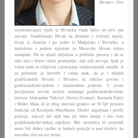
Hrvatov. Ovo
savjetodavajuće tijelo je Hrvatska vlada ljetos po prvi put
sazvala. Gradišćanski Hrvati su direktno s četirimi mjesti,
dvoja iz Austrije i po jedno iz Madjarske i Slovačke, a
indirektno s jednim mjestom za Moravske Hrvate dobro
zastupani. Da su mladi uključeni u političke procese i da se
tako uču i brusu vlašće postupanje, nije ništ novoga. Ipak je
važan znak za vidljivost i postojanje zainteresiranih mladih. A
za pesimiste je morebit i važan znak, da je i mladih
gradišćanskih Hrvatic i Hrvatov, ki odlično govoru i
gradišćanskohrvatskim i standardnim jezikom. U ovom
povijesnom prvom savjetu zastupaju gradišćanskohrvatske
interese Aleksandar Vuković, Dorica Zvonarić, Karmela Pajrić
i Miško Maas, ki je zbog starosne granice od 30 ljet preuzeo
funkciju od Kristijana Maschkana. Gledeć angažman i prošle
pozicije, najveći dio njih ima jur neko znanje i užu vezu
gradišćanskohrvatskoj zajednici. Biti savjetnica ili savjetnik
more biti dobra vježba za buduće pozicije u nasi društvi, ka
navodno išću na sve strani.