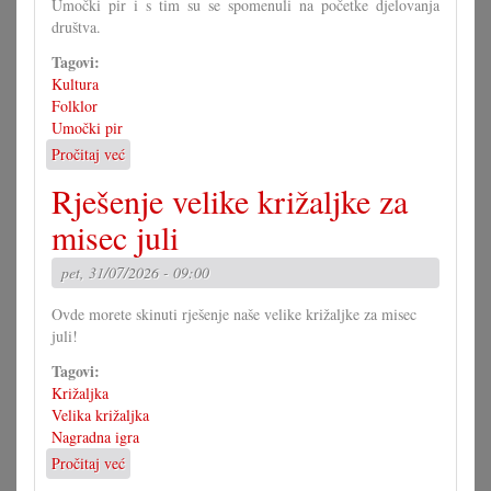
Umočki pir i s tim su se spomenuli na početke djelovanja
društva.
Tagovi:
Kultura
Folklor
Umočki pir
Pročitaj već
o
Jubilarna
Rješenje velike križaljke za
predstava
umočkoga
misec juli
pira
pet, 31/07/2026 - 09:00
Ovde morete skinuti rješenje naše velike križaljke za misec
juli!
Tagovi:
Križaljka
Velika križaljka
Nagradna igra
Pročitaj već
o
Rješenje