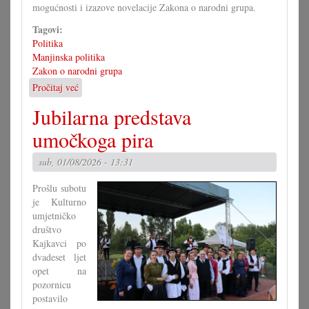
mogućnosti i izazove novelacije Zakona o narodni grupa.
Tagovi:
Politika
Manjinska politika
Zakon o narodni grupa
Pročitaj već
o
Kako
Jubilarna predstava
bi
morao
umočkoga pira
izgledati
Zakon
sub, 01/08/2026 - 13:31
o
narodni
Prošlu subotu
grupa?
je Kulturno
(II)
umjetničko
društvo
Kajkavci po
dvadeset ljet
opet na
pozornicu
postavilo