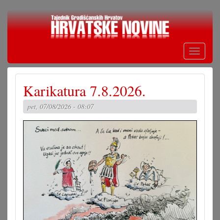
Skoči
na
glavni
sadržaj
Toggle
navigati
Karikatura 7.8.2026.
pet, 07/08/2026 - 08:07