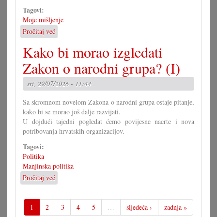
Tagovi:
Moje mišljenje
Pročitaj već
o
U
Kako bi morao izgledati
čem
more
Zakon o narodni grupa? (I)
pomoći
Savjet
sri, 29/07/2026 - 11:44
mladih?
Sa skromnom novelom Zakona o narodni grupa ostaje pitanje,
kako bi se morao još dalje razvijati.
U dojdući tajedni pogledat ćemo povijesne nacrte i nova
potribovanja hrvatskih organizacijov.
Tagovi:
Politika
Manjinska politika
Pročitaj već
o
Kako
bi
morao
1
2
3
4
5
…
sljedeća ›
zadnja »
izgledati