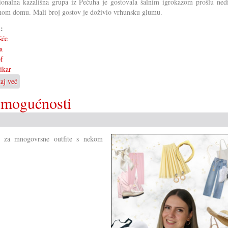
ionalna kazališna grupa iz Pečuha je gostovala šalnim igrokazom prošlu nedi
nom domu. Mali broj gostov je doživio vrhunsku glumu.
i:
šće
a
f
ikar
taj već
o
Igrokaz
 mogućnosti
»Soboslikar«
u
Koljnofu
, za mnogovrsne outfite s nekom