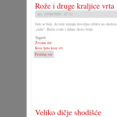
Rože i druge kraljice vrta
grupa
za
uto, 23/06/2026 - 07:11
novi
zakon
Gdo se boji, da ruže nimaju dovoljno efekta na okolicu, 
„ružu”. Bušin cvate i dahne skoro bolje.
Tagovi:
Životni stil
Kroz ljeto kroz vrt
Pročitaj već
o
Rože
i
druge
kraljice
vrta
Veliko dičje shodišće