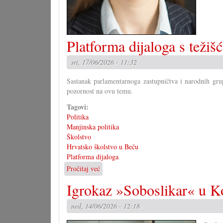
Platforma dijaloga s težiš
sri, 17/06/2026 - 11:32
Sastanak parlamentarnoga zastupničtva i narodnih grup
pozornost na ovu temu.
Tagovi:
Politika
Manjinska politika
Školstvo
Hrvatsko školstvo u Beču
Platforma dijaloga
Pročitaj već
o
Platforma
Igrokaz »Soboslikar« u K
dijaloga
s
ned, 14/06/2026 - 12:18
težišćem
na