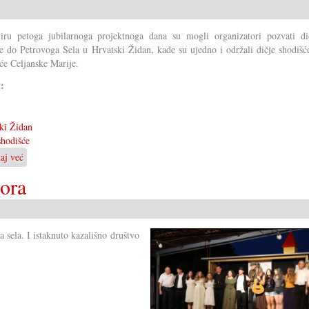
ru petoga jubilarnoga projektnoga dana su mogli organizatori pozvati di
e do Petrovoga Sela u Hrvatski Židan, kade su ujedno i održali dičje shodišć
će Celjanske Marije.
i:
ki Židan
shodišće
taj već
o
Veliko
Gora
dičje
shodišće
 sela. I istaknuto kazališno društvo