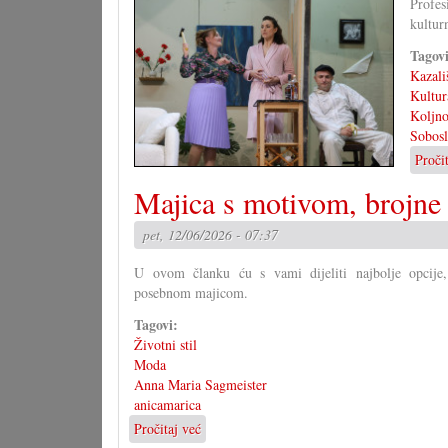
Profes
školstvu
kultur
Tagov
Kazali
Kultur
Koljno
Sobosl
Proči
Majica s motivom, brojne
pet, 12/06/2026 - 07:37
U ovom članku ću s vami dijeliti najbolje opcije
posebnom majicom.
Tagovi:
Životni stil
Moda
Anna Maria Sagmeister
anicamarica
Pročitaj već
o