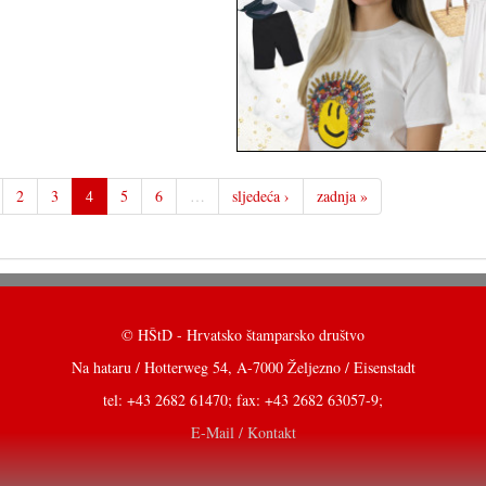
2
3
4
5
6
…
sljedeća ›
zadnja »
© HŠtD - Hrvatsko štamparsko društvo
Na hataru / Hotterweg 54, A-7000 Željezno / Eisenstadt
tel: +43 2682 61470; fax: +43 2682 63057-9;
E-Mail / Kontakt