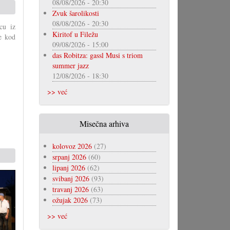
08/08/2026 - 20:30
Zvuk šarolikosti
08/08/2026 - 20:30
cu iz
Kiritof u Filežu
e kod
09/08/2026 - 15:00
das Robitza: gassl Musi s triom
summer jazz
12/08/2026 - 18:30
>> već
Misečna arhiva
kolovoz 2026
(27)
srpanj 2026
(60)
lipanj 2026
(62)
svibanj 2026
(93)
travanj 2026
(63)
ožujak 2026
(73)
>> već