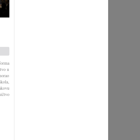
forma
stvo u
morao
škola,
akovu
ičtvo