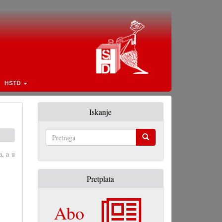
HŠTD
Iskanje
Pretraga
a, a u
Pretplata
Abo