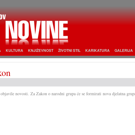
A
KULTURA
KNJIŽEVNOST
ŽIVOTNI STIL
KARIKATURA
GALERIJA
kon
 objavile novosti. Za Zakon o narodni grupa će se formirati nova djelatna grup