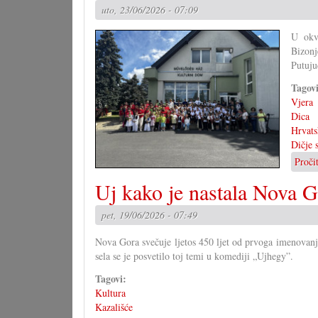
uto, 23/06/2026 - 07:09
U okvi
Bizonj
Putuju
Tagov
Vjera
Dica
Hrvats
Dičje 
Proči
Uj kako je nastala Nova 
pet, 19/06/2026 - 07:49
Nova Gora svečuje ljetos 450 ljet od prvoga imenovanja
sela se je posvetilo toj temi u komediji „Ujhegy”.
Tagovi:
Kultura
Kazališće