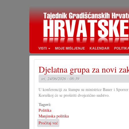
Skoči
na
glavni
sadržaj
VISTI
MOJE MIŠLJENJE
KALENDAR
POLITIK
Djelatna grupa za novi za
sri, 24/06/2026 - 08:39
U konferenciji za štampu su ministrice Bauer i Sporrer
Koruškoj će se proširiti dvojezično sudstvo.
Tagovi:
Politika
Manjinska politika
Pročitaj već
o
Djelatna