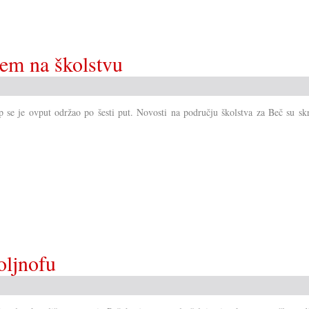
era
u
Savjetu!?
ćem na školstvu
 se je ovput održao po šesti put. Novosti na području školstva za Beč su skr
oljnofu