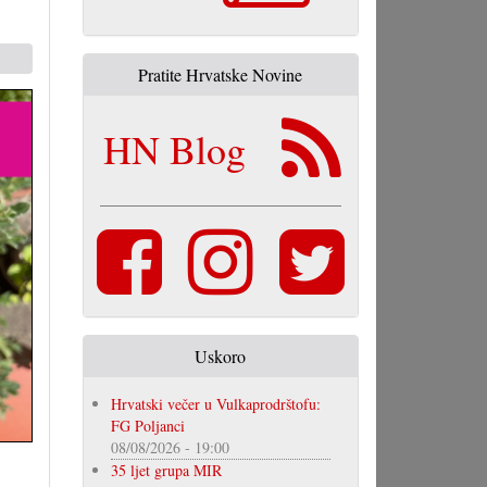
Pratite Hrvatske Novine
HN Blog
Uskoro
Hrvatski večer u Vulkaprodrštofu:
FG Poljanci
08/08/2026 - 19:00
35 ljet grupa MIR