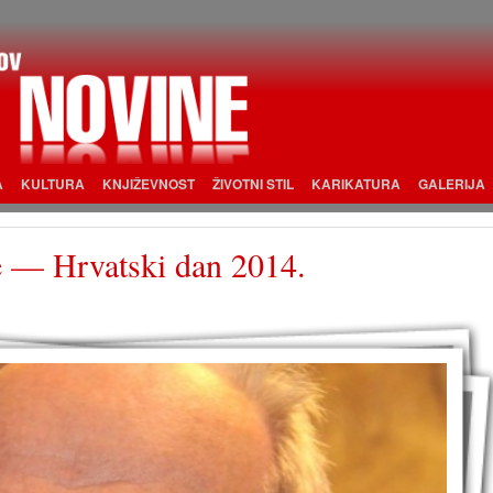
A
KULTURA
KNJIŽEVNOST
ŽIVOTNI STIL
KARIKATURA
GALERIJA
e — Hrvatski dan 2014.