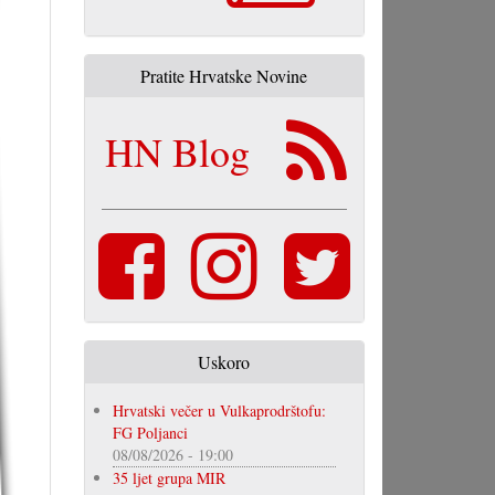
Pratite Hrvatske Novine
HN Blog
Uskoro
Hrvatski večer u Vulkaprodrštofu:
FG Poljanci
08/08/2026 - 19:00
35 ljet grupa MIR