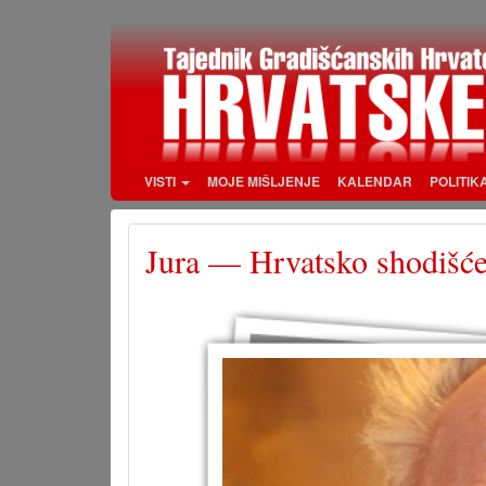
Skoči
na
glavni
sadržaj
VISTI
MOJE MIŠLJENJE
KALENDAR
POLITIK
Jura — Hrvatsko shodišć