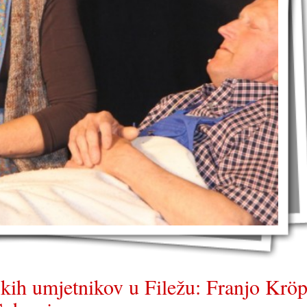
kih umjetnikov u Filežu: Franjo Kröp