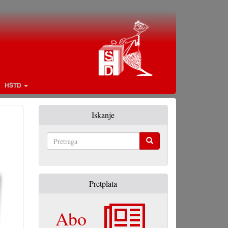
HŠTD
Iskanje
Pretraga
Pretplata
Abo