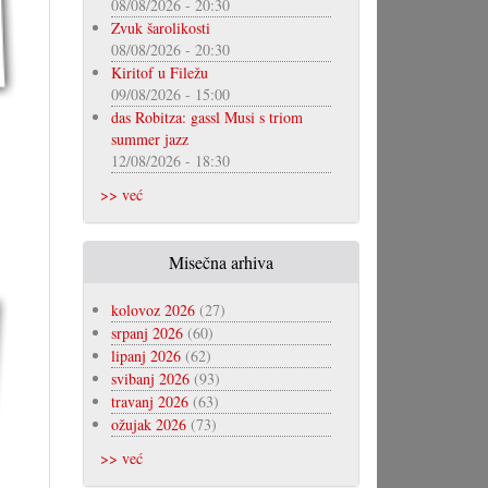
08/08/2026 - 20:30
Zvuk šarolikosti
08/08/2026 - 20:30
Kiritof u Filežu
09/08/2026 - 15:00
das Robitza: gassl Musi s triom
summer jazz
12/08/2026 - 18:30
>> već
Misečna arhiva
kolovoz 2026
(27)
srpanj 2026
(60)
lipanj 2026
(62)
svibanj 2026
(93)
travanj 2026
(63)
ožujak 2026
(73)
>> već