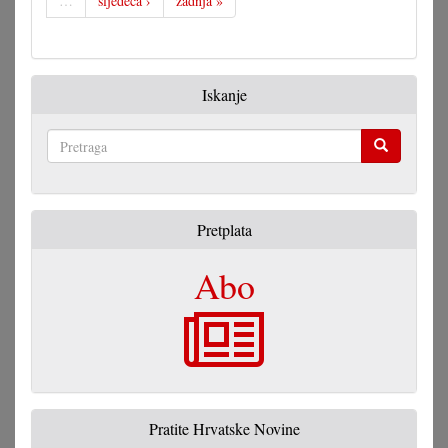
…
sljedeća ›
zadnja »
Iskanje
Pretraga
Pretplata
Abo
Pratite Hrvatske Novine