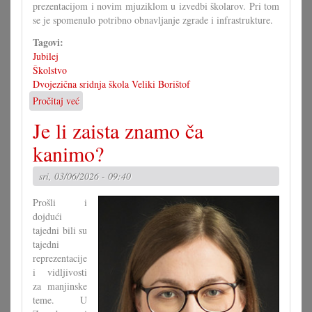
prezentacijom i novim mjuziklom u izvedbi školarov. Pri tom
se je spomenulo potribno obnavljanje zgrade i infrastrukture.
Tagovi:
Jubilej
Školstvo
Dvojezična sridnja škola Veliki Borištof
Pročitaj već
o
60
Je li zaista znamo ča
ljet
dvojezična
kanimo?
sridnja/glavna
škola
sri, 03/06/2026 - 09:40
VB
Prošli i
dojdući
tajedni bili su
tajedni
reprezentacije
i vidljivosti
za manjinske
teme. U