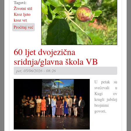
Tagovi:
Životni stil
Kroz ljeto
kroz vrt
Pročitaj već
o
Kad
tuča
pohara
60 ljet dvojezična
vrte
sridnja/glavna škola VB
pet, 05/06/2026 - 08:26
U petak su
svečevali u
Kugi ov
krugli jubilej
brojnimi
govori,