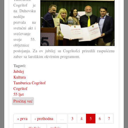
Cogrštof je
na Duhovsku
nedilju
pozvala na
svetačni akt i
svečevanje
svoje 55.
obljetnice
postojanja. Za ov jubilej su Cogrštofci priredili raspušćenu
zabav sa šarolikim okvirnim programom.
Tagovi:
Jubilej
Kultura
Tamburica Cogrštof
Cogrštof
55 ljet
Pročitaj već
o
Dostojno
svečevanje
55.
« prva
‹ prethodna
…
3
4
5
6
7
obljetnice