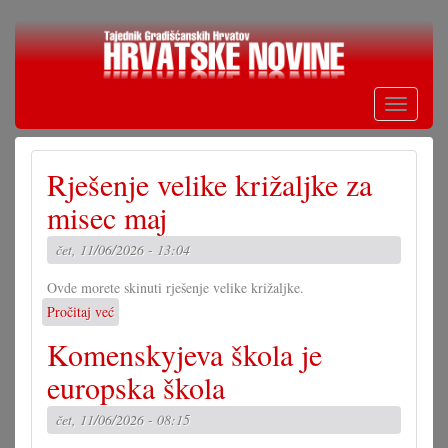
Skoči
na
glavni
sadržaj
Toggle
navigati
Rješenje velike križaljke za
misec maj
čet, 11/06/2026 - 13:04
Ovde morete skinuti rješenje velike križaljke.
Pročitaj već
o
Rješenje
Komenskyjeva škola je
velike
križaljke
europska škola
za
misec
čet, 11/06/2026 - 08:15
maj