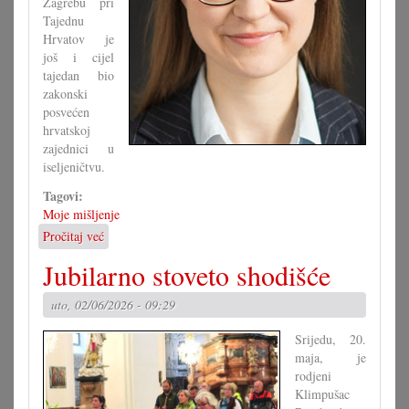
Zagrebu pri
Tajednu
Hrvatov je
još i cijel
tajedan bio
zakonski
posvećen
hrvatskoj
zajednici u
iseljeničtvu.
Tagovi:
Moje mišljenje
Pročitaj već
o
Je
Jubilarno stoveto shodišće
li
zaista
uto, 02/06/2026 - 09:29
znamo
ča
Srijedu, 20.
kanimo?
maja, je
rodjeni
Klimpušac