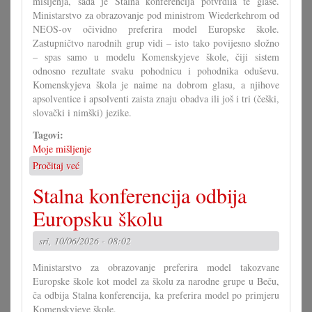
mišljenja, sada je Stalna konferencija potvrdila te glase.
Ministarstvo za obrazovanje pod ministrom Wiederkehrom od
NEOS-ov očividno preferira model Europske škole.
Zastupničtvo narodnih grup vidi – isto tako povijesno složno
– spas samo u modelu Komenskyjeve škole, čiji sistem
odnosno rezultate svaku pohodnicu i pohodnika oduševu.
Komenskyjeva škola je naime na dobrom glasu, a njihove
apsolventice i apsolventi zaista znaju obadva ili još i tri (češki,
slovački i nimški) jezike.
Tagovi:
Moje mišljenje
Pročitaj već
o
Komenskyjeva
Stalna konferencija odbija
škola
je
Europsku školu
europska
škola
sri, 10/06/2026 - 08:02
Ministarstvo za obrazovanje preferira model takozvane
Europske škole kot model za školu za narodne grupe u Beču,
ča odbija Stalna konferencija, ka preferira model po primjeru
Komenskyjeve škole.