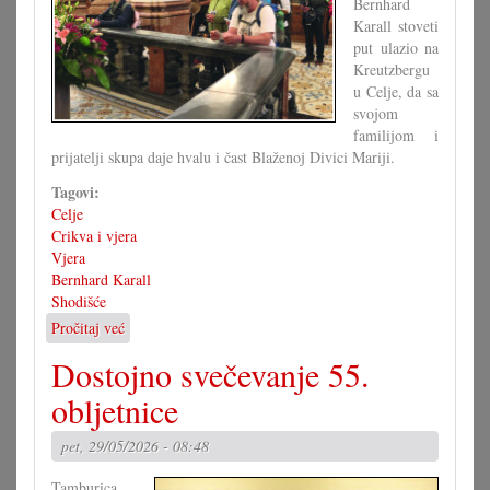
Bernhard
Karall stoveti
put ulazio na
Kreutzbergu
u Celje, da sa
svojom
familijom i
prijatelji skupa daje hvalu i čast Blaženoj Divici Mariji.
Tagovi:
Celje
Crikva i vjera
Vjera
Bernhard Karall
Shodišće
Pročitaj već
o
Jubilarno
Dostojno svečevanje 55.
stoveto
shodišće
obljetnice
pet, 29/05/2026 - 08:48
Tamburica