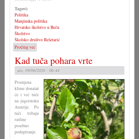
Tagovi:
Politika
Manjinska politika
Hrvatsko školstvo u Beču
Školstvo
Školsko društvo Rešetarić
Pročitaj već
o
Stalna
Kad tuča pohara vrte
konferencija
odbija
uto, 09/06/2026 - 06:44
Europsku
školu
Promjena
klime donašat
će i već tuče
na jugoistoku
Austrije. Po
tuči tribaju
rasline
posebno
podupiranje.