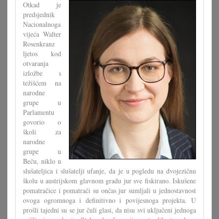
Otkad je
predsjednik
Nacionalnoga
vijeća Walter
Rosenkranz
ljetos kod
otvaranja
izložbe s
težišćem na
narodne
grupe u
Parlamentu
govorio o
školi za
narodne
grupe u
Beču, niklo u
slušateljica i slušatelji ufanje, da je u pogledu na dvojezičnu
školu u austrijskom glavnom gradu jur sve fiskirano. Iskušene
pomatračice i pomatrači su ončas jur sumljali u jednostavnost
ovoga ogromnoga i definitivno i povijesnoga projekta. U
prošli tajedni su se jur čuli glasi, da nisu svi uključeni jednoga