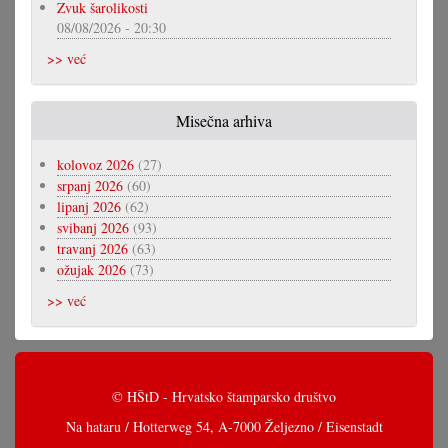
Zvuk šarolikosti
08/08/2026 - 20:30
>> već
Misečna arhiva
kolovoz 2026
(27)
srpanj 2026
(60)
lipanj 2026
(62)
svibanj 2026
(93)
travanj 2026
(63)
ožujak 2026
(73)
>> već
© HŠtD - Hrvatsko štamparsko društvo
Na hataru / Hotterweg 54, A-7000 Željezno / Eisenstadt