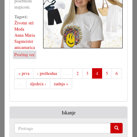
posebnom
majicom.
Tagovi:
Životni stil
Moda
Anna Maria
Sagmeister
anicamarica
Pročitaj već
o
Majica
s
motivom,
« prva
‹ prethodna
…
2
3
4
5
6
brojne
…
sljedeća ›
zadnja »
mogućnosti
Iskanje
Pretraga