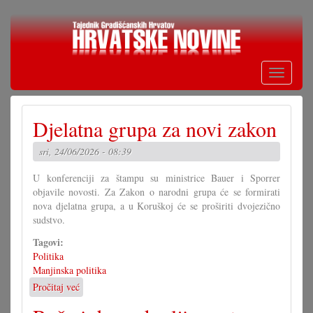
Skoči
na
glavni
sadržaj
Toggle
navigati
Djelatna grupa za novi zakon
sri, 24/06/2026 - 08:39
U konferenciji za štampu su ministrice Bauer i Sporrer
objavile novosti. Za Zakon o narodni grupa će se formirati
nova djelatna grupa, a u Koruškoj će se proširiti dvojezično
sudstvo.
Tagovi:
Politika
Manjinska politika
Pročitaj već
o
Djelatna