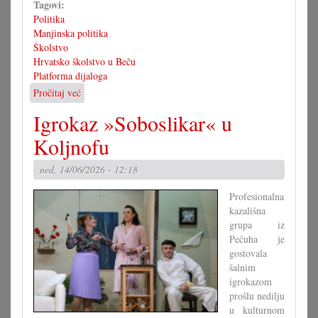
Tagovi:
Politika
Manjinska politika
Školstvo
Hrvatsko školstvo u Beču
Platforma dijaloga
Pročitaj već
o
Platforma
Igrokaz »Soboslikar« u
dijaloga
s
Koljnofu
težišćem
na
ned, 14/06/2026 - 12:18
školstvu
Profesionalna
kazališna
grupa iz
Pečuha je
gostovala
šalnim
igrokazom
prošlu nedilju
u kulturnom