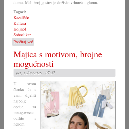
domu. Mali broj gostov je doživio vrhunsku glumu.
Tagovi:
Kazališće
Kultura
Koljnof
Soboslikar
Pročitaj već
o
Igrokaz
Majica s motivom, brojne
»Soboslikar«
u
mogućnosti
Koljnofu
pet, 12/06/2026 - 07:37
U ovom
članku ću s
vami dijeliti
najbolje
opcije, za
mnogovrsne
outfite s
nekom