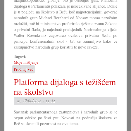
manjinskopolitičko gibanje, bio je osebujno gust. Platforma
dijaloga u Parlamentu pokazala je neočekivane alijance. Dokle
je u pogledu na školstvo u Beču koč najpotencijalniji govorač
narodnih grup Michael Bernhard od Neosov morao nazočnim
razložiti, zač bi ministarstvo preferiralo rješenje zvana Zakona
o privatni škola, je najednoč predsjednik Nacionalnoga vijeća
Walter Rosenkranz zagovarao ovakovu privatnu školu po
principu konfesionalnih škol - bit će zanimljivo kako će
zastupničtvo narodnih grup koristiti te nove saveze.
Tagovi:
Moje mišljenje
Pročitaj već
o
Počinje
Platforma dijaloga s težišćem
nova
era
na školstvu
u
Savjetu!?
sri, 17/06/2026 - 11:32
Sastanak parlamentarnoga zastupničtva i narodnih grup se je
ovput održao po šesti put. Novosti na području školstva za
Beč su skrenuli pozornost na ovu temu.