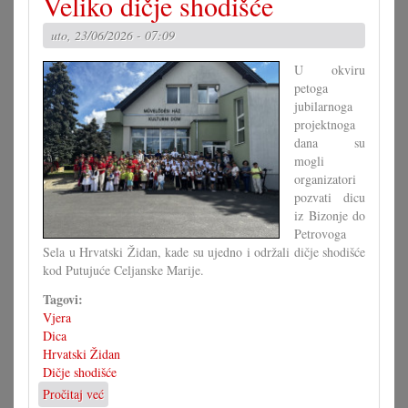
Veliko dičje shodišće
i
druge
uto, 23/06/2026 - 07:09
kraljice
vrta
U okviru
petoga
jubilarnoga
projektnoga
dana su
mogli
organizatori
pozvati dicu
iz Bizonje do
Petrovoga
Sela u Hrvatski Židan, kade su ujedno i održali dičje shodišće
kod Putujuće Celjanske Marije.
Tagovi:
Vjera
Dica
Hrvatski Židan
Dičje shodišće
Pročitaj već
o