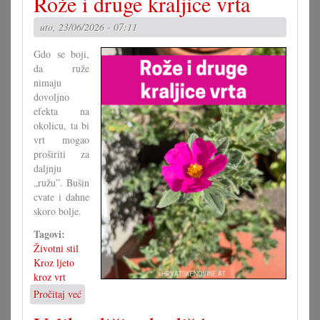
Rože i druge kraljice vrta
grupa
za
uto, 23/06/2026 - 07:11
novi
zakon
Gdo se boji,
da ruže
nimaju
dovoljno
efekta na
okolicu, ta bi
vrt mogao
proširiti za
daljnju
„ružu”. Bušin
cvate i dahne
skoro bolje.
Tagovi:
Životni stil
Kroz ljeto
kroz vrt
Pročitaj već
o
Rože