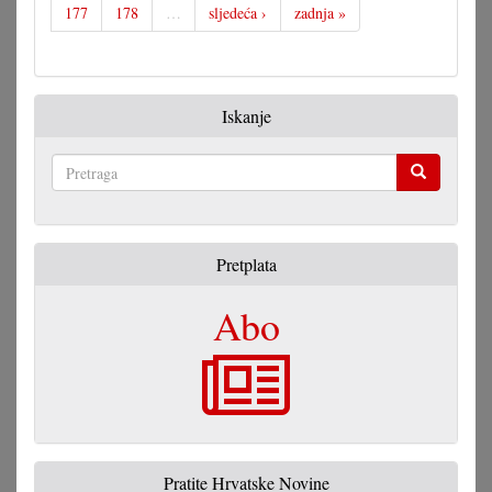
177
178
…
sljedeća ›
zadnja »
Iskanje
Pretraga
Pretplata
Abo
Pratite Hrvatske Novine