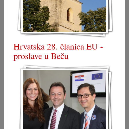
Hrvatska 28. članica EU -
proslave u Beču