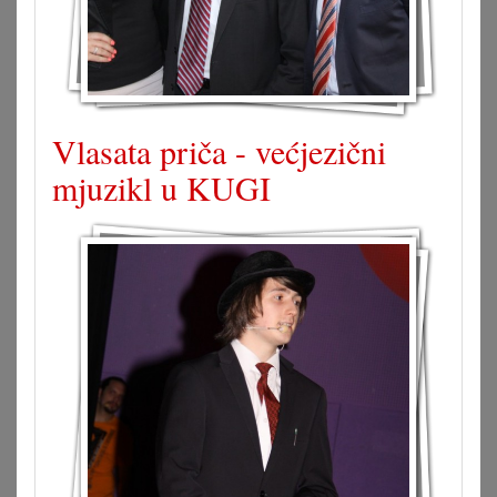
Vlasata priča - većjezični
mjuzikl u KUGI