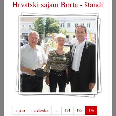
Hrvatski sajam Borta - štandi
« prva
‹ prethodna
…
174
175
176