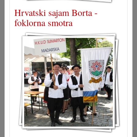
Hrvatski sajam Borta -
foklorna smotra