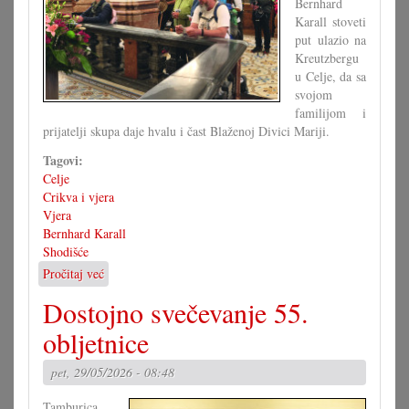
Bernhard
Karall stoveti
put ulazio na
Kreutzbergu
u Celje, da sa
svojom
familijom i
prijatelji skupa daje hvalu i čast Blaženoj Divici Mariji.
Tagovi:
Celje
Crikva i vjera
Vjera
Bernhard Karall
Shodišće
Pročitaj već
o
Jubilarno
Dostojno svečevanje 55.
stoveto
shodišće
obljetnice
pet, 29/05/2026 - 08:48
Tamburica