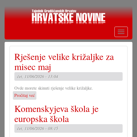
Skoči
na
glavni
sadržaj
Toggle
navigati
Rješenje velike križaljke za
misec maj
čet, 11/06/2026 - 13:04
Ovde morete skinuti rješenje velike križaljke.
Pročitaj već
o
Rješenje
Komenskyjeva škola je
velike
križaljke
europska škola
za
misec
čet, 11/06/2026 - 08:15
maj