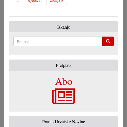
…
sljedeća ›
zadnja »
Iskanje
Pretraga
Pretplata
Abo
Pratite Hrvatske Novine