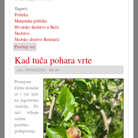
Tagovi:
Politika
Manjinska politika
Hrvatsko školstvo u Beču
Školstvo
Školsko društvo Rešetarić
Pročitaj već
o
Stalna
Kad tuča pohara vrte
konferencija
odbija
uto, 09/06/2026 - 06:44
Europsku
školu
Promjena
klime donašat
će i već tuče
na jugoistoku
Austrije. Po
tuči tribaju
rasline
posebno
podupiranje.