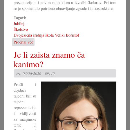
prezentacijom i novim mjuziklom u izvedbi školarov. Pri tom
se je spomenulo potribno obnavljanje zgrade i infrastrukture.
Tagovi:
Jubilej
Školstvo
Dvojezična sridnja škola Veliki Borištof
Pročitaj već
o
60
Je li zaista znamo ča
ljet
dvojezična
kanimo?
sridnja/glavna
škola
sri, 03/06/2026 - 09:40
VB
Prošli i
dojdući
tajedni bili su
tajedni
reprezentacije
i vidljivosti
za manjinske
teme. U