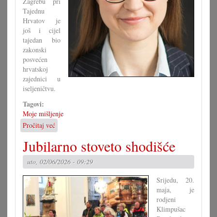
Zagrebu pri
Tajednu
Hrvatov je
još i cijel
tajedan bio
zakonski
posvećen
hrvatskoj
zajednici u
iseljeničtvu.
Tagovi:
Moje mišljenje
Pročitaj već
o
Je
Jubilarno stoveto shodišće
li
zaista
uto, 02/06/2026 - 09:29
znamo
ča
Srijedu, 20.
kanimo?
maja, je
rodjeni
Klimpušac