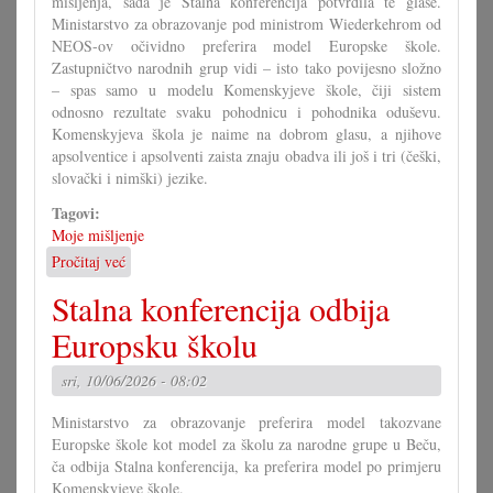
mišljenja, sada je Stalna konferencija potvrdila te glase.
Ministarstvo za obrazovanje pod ministrom Wiederkehrom od
NEOS-ov očividno preferira model Europske škole.
Zastupničtvo narodnih grup vidi – isto tako povijesno složno
– spas samo u modelu Komenskyjeve škole, čiji sistem
odnosno rezultate svaku pohodnicu i pohodnika oduševu.
Komenskyjeva škola je naime na dobrom glasu, a njihove
apsolventice i apsolventi zaista znaju obadva ili još i tri (češki,
slovački i nimški) jezike.
Tagovi:
Moje mišljenje
Pročitaj već
o
Komenskyjeva
Stalna konferencija odbija
škola
je
Europsku školu
europska
škola
sri, 10/06/2026 - 08:02
Ministarstvo za obrazovanje preferira model takozvane
Europske škole kot model za školu za narodne grupe u Beču,
ča odbija Stalna konferencija, ka preferira model po primjeru
Komenskyjeve škole.