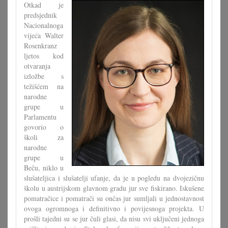
Otkad je
predsjednik
Nacionalnoga
vijeća Walter
Rosenkranz
ljetos kod
otvaranja
izložbe s
težišćem na
narodne
grupe u
Parlamentu
govorio o
školi za
narodne
grupe u
Beču, niklo u
slušateljica i slušatelji ufanje, da je u pogledu na dvojezičnu
školu u austrijskom glavnom gradu jur sve fiskirano. Iskušene
pomatračice i pomatrači su ončas jur sumljali u jednostavnost
ovoga ogromnoga i definitivno i povijesnoga projekta. U
prošli tajedni su se jur čuli glasi, da nisu svi uključeni jednoga