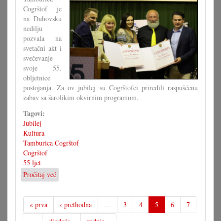
Cogrštof je
na Duhovsku
nedilju
pozvala na
svetačni akt i
svečevanje
svoje 55.
obljetnice
postojanja. Za ov jubilej su Cogrštofci priredili raspušćenu
zabav sa šarolikim okvirnim programom.
Tagovi:
Jubilej
Kultura
Tamburica Cogrštof
Cogrštof
55 ljet
Pročitaj već
o
Dostojno
svečevanje
55.
« prva
‹ prethodna
…
3
4
5
6
7
obljetnice