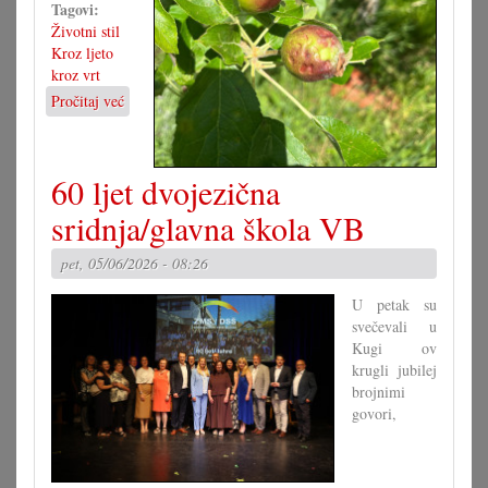
Tagovi:
Životni stil
Kroz ljeto
kroz vrt
Pročitaj već
o
Kad
tuča
pohara
60 ljet dvojezična
vrte
sridnja/glavna škola VB
pet, 05/06/2026 - 08:26
U petak su
svečevali u
Kugi ov
krugli jubilej
brojnimi
govori,