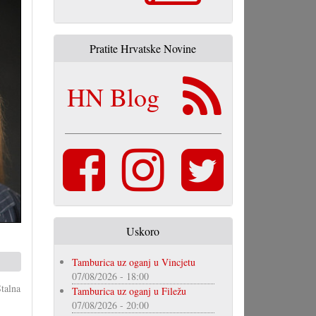
Pratite Hrvatske Novine
HN Blog
Uskoro
Tamburica uz oganj u Vincjetu
07/08/2026 - 18:00
talna
Tamburica uz oganj u Filežu
07/08/2026 - 20:00