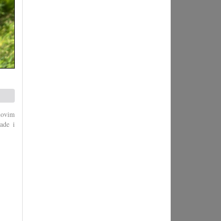
novim
ade i