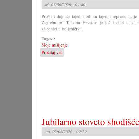
sri, 03/06/2026 - 09:40
Prošli i dojdući tajedni bili su tajedni reprezentacij
Zagrebu pri Tajednu Hrvatov je još i cijel tajeda
zajednici u iseljeničtvu.
Tagovi:
Moje mišljenje
Pročitaj već
o
Je
li
zaista
znamo
ča
kanimo?
Jubilarno stoveto shodišć
uto, 02/06/2026 - 09:29