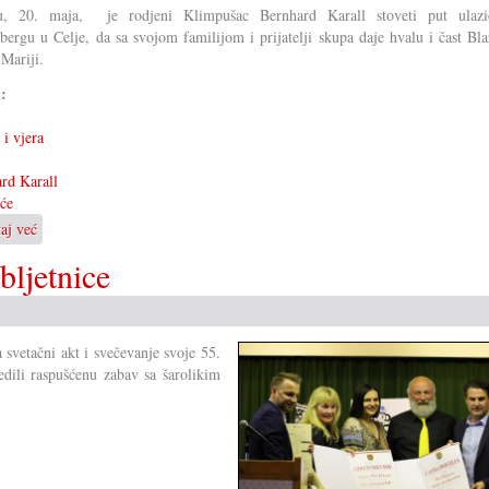
du, 20. maja, je rodjeni Klimpušac Bernhard Karall stoveti put ulaz
bergu u Celje, da sa svojom familijom i prijatelji skupa daje hvalu i čast Bl
 Mariji.
i:
 i vjera
rd Karall
će
taj već
o
Jubilarno
bljetnice
stoveto
shodišće
svetačni akt i svečevanje svoje 55.
redili raspušćenu zabav sa šarolikim