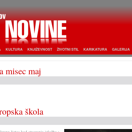
A
KULTURA
KNJIŽEVNOST
ŽIVOTNI STIL
KARIKATURA
GALERIJA
za misec maj
ropska škola
ranz ljetos kod otvaranja izložbe s