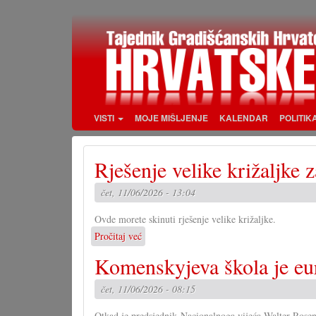
Skoči
na
glavni
sadržaj
VISTI
MOJE MIŠLJENJE
KALENDAR
POLITIK
Rješenje velike križaljke 
čet, 11/06/2026 - 13:04
Ovde morete skinuti rješenje velike križaljke.
Pročitaj već
o
Rješenje
Komenskyjeva škola je eu
velike
križaljke
čet, 11/06/2026 - 08:15
za
misec
Otkad je predsjednik Nacionalnoga vijeća Walter Rosenk