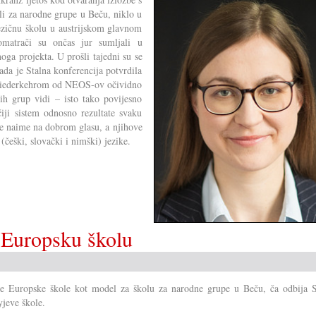
li za narodne grupe u Beču, niklo u
ojezičnu školu u austrijskom glavnom
omatrači su ončas jur sumljali u
oga projekta. U prošli tajedni su se
sada je Stalna konferencija potvrdila
 Wiederkehrom od NEOS-ov očividno
ih grup vidi – isto tako povijesno
ji sistem odnosno rezultate svaku
e naime na dobrom glasu, a njihove
 (češki, slovački i nimški) jezike.
a Europsku školu
ne Europske škole kot model za školu za narodne grupe u Beču, ča odbija S
jeve škole.