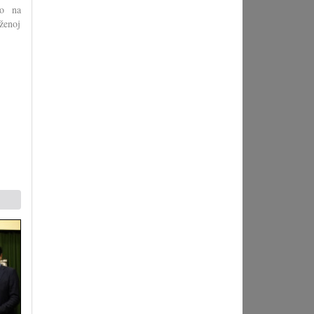
io na
aženoj