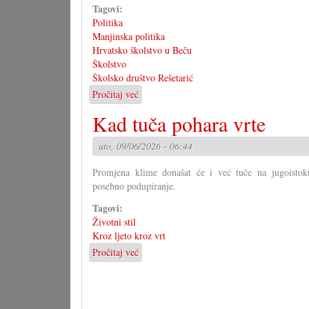
Tagovi:
Politika
Manjinska politika
Hrvatsko školstvo u Beču
Školstvo
Školsko društvo Rešetarić
Pročitaj već
o
Stalna
Kad tuča pohara vrte
konferencija
odbija
uto, 09/06/2026 - 06:44
Europsku
školu
Promjena klime donašat će i već tuče na jugoistoku 
posebno podupiranje.
Tagovi:
Životni stil
Kroz ljeto kroz vrt
Pročitaj već
o
Kad
tuča
pohara
vrte