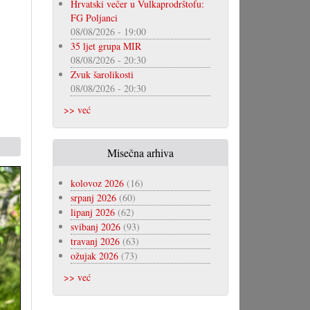
Hrvatski večer u Vulkaprodrštofu:
FG Poljanci
08/08/2026 - 19:00
35 ljet grupa MIR
08/08/2026 - 20:30
Zvuk šarolikosti
08/08/2026 - 20:30
>> već
Misečna arhiva
kolovoz 2026
(16)
srpanj 2026
(60)
lipanj 2026
(62)
svibanj 2026
(93)
travanj 2026
(63)
ožujak 2026
(73)
>> već