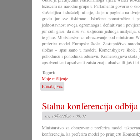
maj
težišćem na narodne grupe u Parlamentu govorio o ško
slušateljica i slušatelji ufanje, da je u pogledu na dv
gradu jur sve fiskirano. Iskušene pomatračice i p
jednostavnost ovoga ogromnoga i definitivno i povijesn
jur čuli glasi, da nisu svi uključeni jednoga mišljenja, 
te glase. Ministarstvo za obrazovanje pod ministrom
preferira model Europske škole. Zastupničtvo narodn
složno – spas samo u modelu Komenskyjeve škole, či
pohodnicu i pohodnika oduševu. Komenskyjeva škola j
apsolventice i apsolventi zaista znaju obadva ili još i tri
Tagovi:
Moje mišljenje
Pročitaj već
o
Komenskyjeva
škola
Stalna konferencija odbij
je
europska
sri, 10/06/2026 - 08:02
škola
Ministarstvo za obrazovanje preferira model takozva
konferencija, ka preferira model po primjeru Komensky