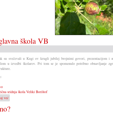
/glavna škola VB
k su svečevali u Kugi ov krugli jubilej brojnimi govori, prezentacijom i 
lom u izvedbi školarov. Pri tom se je spomenulo potribno obnavljanje zgr
rukture.
i:
vo
ična sridnja škola Veliki Borištof
taj već
o
60
imo?
ljet
dvojezična