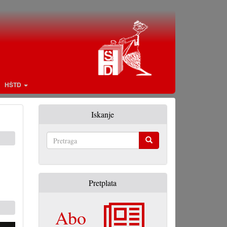
HŠTD
Iskanje
Pretraga
Pretplata
Abo