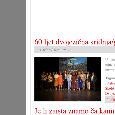
60 ljet dvojezična sridnja
pet, 05/06/2026 - 08:26
U peta
mjuzik
infrast
Tagov
Jubilej
Školst
Dvojez
Proči
Je li zaista znamo ča kan