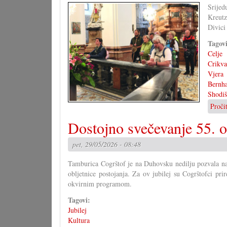
Srije
Kreutz
Divici
Tagov
Celje
Crikva
Vjera
Bernha
Shodiš
Proči
Dostojno svečevanje 55. o
pet, 29/05/2026 - 08:48
Tamburica Cogrštof je na Duhovsku nedilju pozvala na 
obljetnice postojanja. Za ov jubilej su Cogrštofci pri
okvirnim programom.
Tagovi:
Jubilej
Kultura