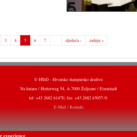
3
4
5
6
7
…
sljedeća ›
zadnja »
© HŠtD - Hrvatsko štamparsko društvo
Na hataru / Hotterweg 54, A-7000 Željezno / Eisenstadt
tel: +43 2682 61470; fax: +43 2682 63057-9;
E-Mail / Kontakt
er experience