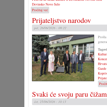
Devinsko Novo Selo
Pročitaj već
o
37.
Prijateljstvo narodov
hrvatski
festival
pet, 26/06/2026 - 08:22
u
Devinskom
Prošla
Novo
genera
Selu
Tagov
Kultur
Konce
Hrvats
Gazde
Kopri
Prijat
Proči
Svaki će svoju paru čižam
čet, 25/06/2026 - 10:13