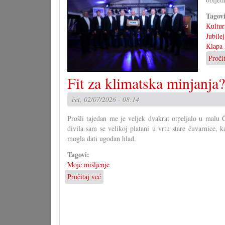
Tagov
Kultur
Jubilej
Klapa 
Proči
Fit za klimatska minjanja?
čet, 02/07/2026 - 08:14
Prošli tajedan me je veljek dvakrat otpeljalo u malu
divila sam se velikoj platani u vrtu stare čuvarnice, 
mogla dati ugodan hlad.
Tagovi:
Moje mišljenje
Pročitaj već
o
Fit
za
klimatska
minjanja?