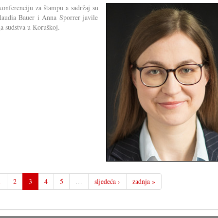
 konferenciju za štampu a sadržaj su
Claudia Bauer i Anna Sporrer javile
ga sudstva u Koruškoj.
1
2
3
4
5
…
sljedeća ›
zadnja »