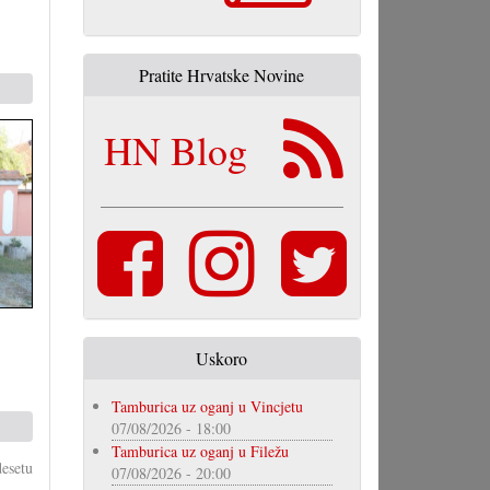
Pratite Hrvatske Novine
HN Blog
Uskoro
Tamburica uz oganj u Vincjetu
07/08/2026 - 18:00
Tamburica uz oganj u Filežu
esetu
07/08/2026 - 20:00