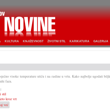
A
KULTURA
KNJIŽEVNOST
ŽIVOTNI STIL
KARIKATURA
GALERIJA
sječno visoke temperature utiču i na rasline u vrtu. Kako najbolje ugodati bil
suhi faza.
i:
 stil
jeto kroz vrt
taj već
o
Vrt