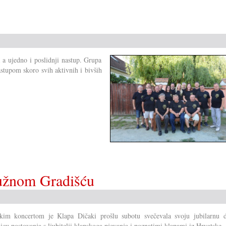
pod
vrućinom
a a ujedno i poslidnji nastup. Grupa
astupom skoro svih aktivnih i bivših
južnom Gradišću
kim koncertom je Klapa Dičaki prošlu subotu svečevala svoju jubilarnu d
nicu postovanja s ljubitelji klapskoga pjevanja i poznatimi klapami iz Hrvatske.