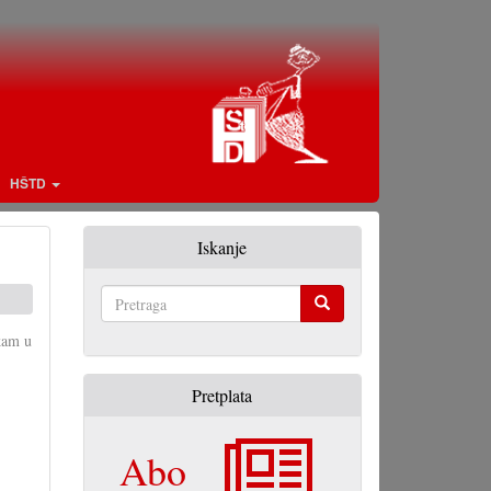
HŠTD
Iskanje
Pretraga
jkam u
Pretplata
Abo