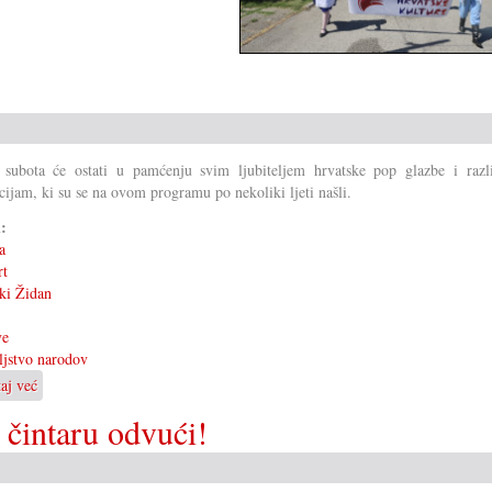
 subota će ostati u pamćenju svim ljubiteljem hrvatske pop glazbe i razl
cijam, ki su se na ovom programu po nekoliki ljeti našli.
i:
a
rt
ki Židan
ve
eljstvo narodov
taj već
o
Prijateljstvo
 čintaru odvući!
narodov