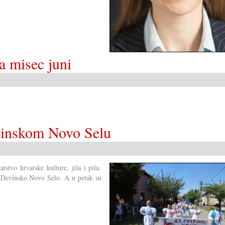
za misec juni
evinskom Novo Selu
stvo hrvatske kulture, jila i pila.
na Devinsko Novo Selo. A u petak su