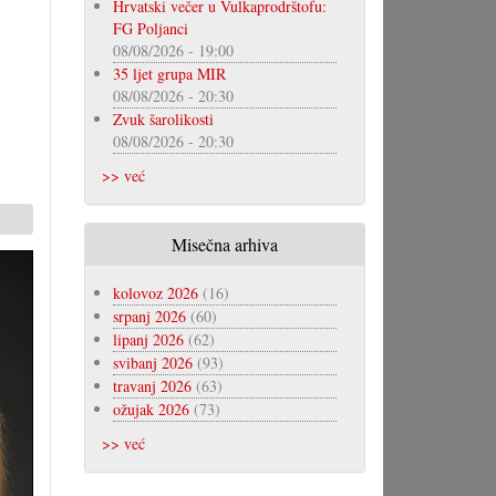
Hrvatski večer u Vulkaprodrštofu:
FG Poljanci
08/08/2026 - 19:00
35 ljet grupa MIR
08/08/2026 - 20:30
Zvuk šarolikosti
08/08/2026 - 20:30
>> već
Misečna arhiva
kolovoz 2026
(16)
srpanj 2026
(60)
lipanj 2026
(62)
svibanj 2026
(93)
travanj 2026
(63)
ožujak 2026
(73)
>> već