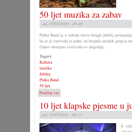
50 ljet muzika za zabav
uto, 07/07/2026 - 09:48
Pinka Band je u subotu slavio krugli jubilej postojanj
ka se je osnovala iz jedne od brojnih seoskih grup je n
članov dostojno svečevala ov dogodjaj.
Tagovi:
Kultura
muzika
Jubilej
Pinka Band
50 ljet
Pročitaj već
o
50
10 ljet klapske pjesme u 
ljet
muzika
pet, 03/07/2026 - 08:13
za
zabav
S veli
obljet