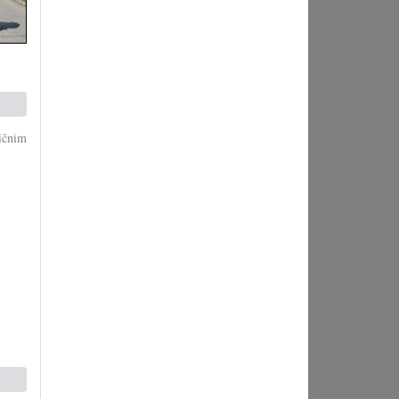
ičnim