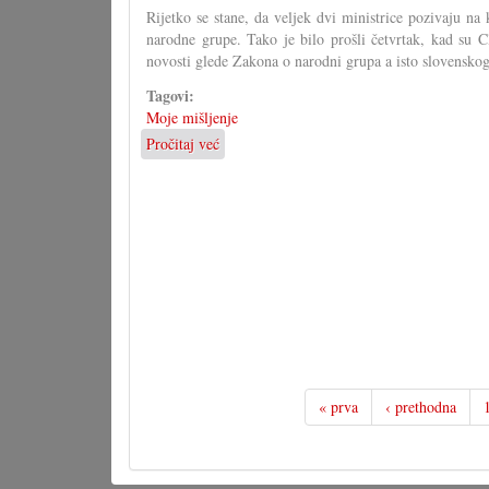
Rijetko se stane, da veljek dvi ministrice pozivaju na
narodne grupe. Tako je bilo prošli četvrtak, kad su 
novosti glede Zakona o narodni grupa a isto slovensko
Tagovi:
Moje mišljenje
Pročitaj već
o
Svaki
će
svoju
paru
čižam
čintaru
odvući!
« prva
‹ prethodna