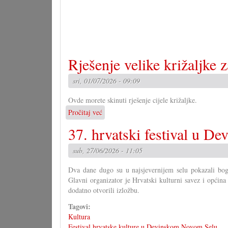
Rješenje velike križaljke 
sri, 01/07/2026 - 09:09
Ovde morete skinuti rješenje cijele križaljke.
Pročitaj već
o
Rješenje
37. hrvatski festival u D
velike
križaljke
sub, 27/06/2026 - 11:05
za
misec
Dva dane dugo su u najsjevernijem selu pokazali bogat
juni
Glavni organizator je Hrvatski kulturni savez i opći
dodatno otvorili izložbu.
Tagovi:
Kultura
Festival hrvatske kulture u Devinskom Novom Selu