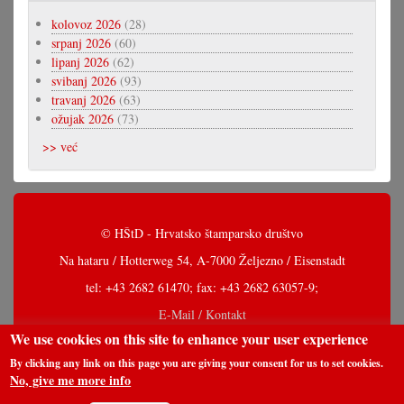
kolovoz 2026
(28)
srpanj 2026
(60)
lipanj 2026
(62)
svibanj 2026
(93)
travanj 2026
(63)
ožujak 2026
(73)
>> već
© HŠtD - Hrvatsko štamparsko društvo
Na hataru / Hotterweg 54, A-7000 Željezno / Eisenstadt
tel: +43 2682 61470; fax: +43 2682 63057-9;
E-Mail / Kontakt
We use cookies on this site to enhance your user experience
By clicking any link on this page you are giving your consent for us to set cookies.
No, give me more info