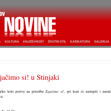
A
KULTURA
KNJIŽEVNOST
ŽIVOTNI STIL
KARIKATURA
GALERIJA
jačimo si! u Stinjaki
jačko kolo poziva na priredbu
Zajačimo si!
, pri kom će nastupiti i narašć
va.