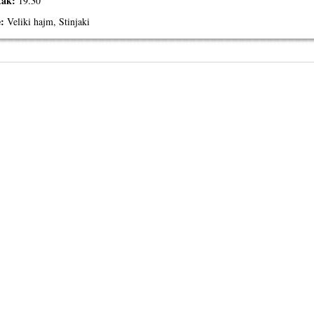
tak:
19.30
e:
Veliki hajm, Stinjaki