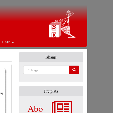
HŠTD
Iskanje
Pretraga
Pretplata
aj
Abo