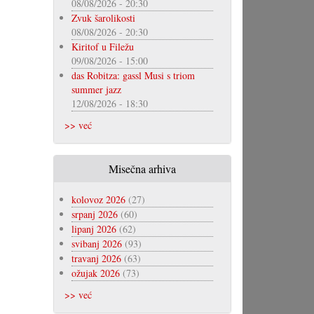
08/08/2026 - 20:30
Zvuk šarolikosti
08/08/2026 - 20:30
Kiritof u Filežu
09/08/2026 - 15:00
das Robitza: gassl Musi s triom
summer jazz
12/08/2026 - 18:30
>> već
Misečna arhiva
kolovoz 2026
(27)
srpanj 2026
(60)
lipanj 2026
(62)
svibanj 2026
(93)
travanj 2026
(63)
ožujak 2026
(73)
>> već