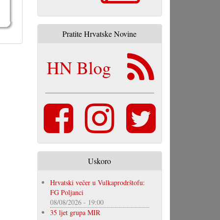
Pratite Hrvatske Novine
HN Blog
Uskoro
Hrvatski večer u Vulkaprodrštofu:
FG Poljanci
08/08/2026 - 19:00
35 ljet grupa MIR