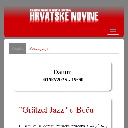
Skoči
na
glavni
sadržaj
Toggle
navigati
Primarne
Pregled
(aktivna
Ponavljanja
oznake
oznaka)
Datum:
01/07/2025 - 19:30
"Grätzel Jazz" u Beču
U Beču će se odrćati muzička priredba
Grätzel Jazz
.