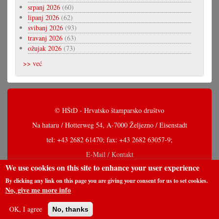
srpanj 2026
(60)
lipanj 2026
(62)
svibanj 2026
(93)
travanj 2026
(63)
ožujak 2026
(73)
>> već
© HŠtD - Hrvatsko štamparsko društvo
Na hataru / Hotterweg 54, A-7000 Željezno / Eisenstadt
tel: +43 2682 61470; fax: +43 2682 63057-9;
E-Mail / Kontakt
We use cookies on this site to enhance your user experience
By clicking any link on this page you are giving your consent for us to set cookies.
No, give me more info
OK, I agree
No, thanks