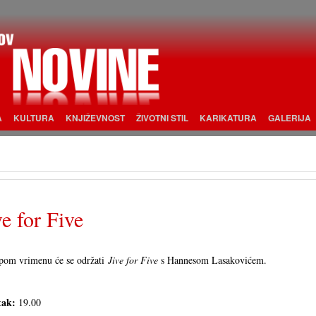
A
KULTURA
KNJIŽEVNOST
ŽIVOTNI STIL
KARIKATURA
GALERIJA
ve for Five
ipom vrimenu će se održati
Jive for Five
s Hannesom Lasakovićem.
tak:
19.00