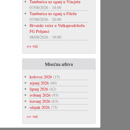
Tamburica uz oganj u Vincjetu
07/08/2026 - 18:00
Tamburica uz oganj u Filežu
07/08/2026 - 20:00
Hrvatski večer u Vulkaprodrštofu:
FG Poljanci
08/08/2026 - 19:00
>> već
Misečna arhiva
kolovoz 2026
(15)
srpanj 2026
(60)
lipanj 2026
(62)
svibanj 2026
(93)
travanj 2026
(63)
ožujak 2026
(73)
>> već