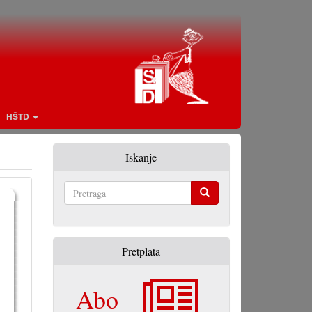
HŠTD
Iskanje
Pretraga
Pretplata
Abo