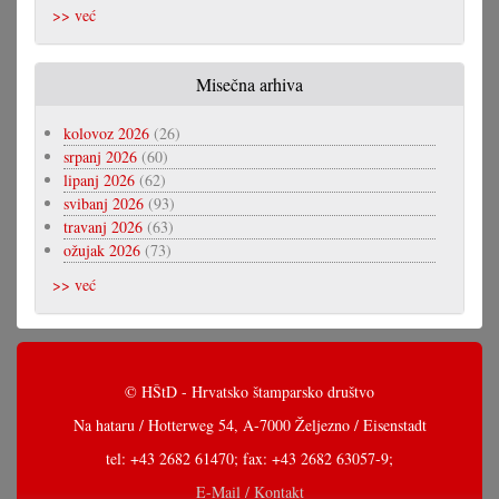
>> već
Misečna arhiva
kolovoz 2026
(26)
srpanj 2026
(60)
lipanj 2026
(62)
svibanj 2026
(93)
travanj 2026
(63)
ožujak 2026
(73)
>> već
© HŠtD - Hrvatsko štamparsko društvo
Na hataru / Hotterweg 54, A-7000 Željezno / Eisenstadt
tel: +43 2682 61470; fax: +43 2682 63057-9;
E-Mail / Kontakt