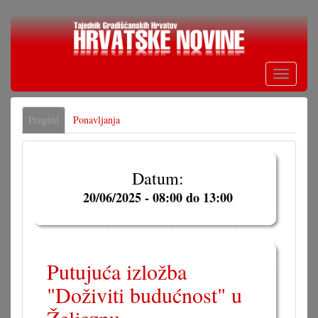
Skoči
na
glavni
sadržaj
Toggle
navigati
Primarne
Pregled
(aktivna
Ponavljanja
oznake
oznaka)
Datum:
20/06/2025 -
08:00
do
13:00
Putujuća izložba
"Doživiti budućnost" u