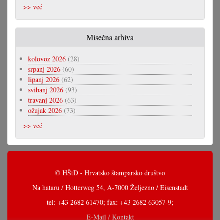
>> već
Misečna arhiva
kolovoz 2026
(28)
srpanj 2026
(60)
lipanj 2026
(62)
svibanj 2026
(93)
travanj 2026
(63)
ožujak 2026
(73)
>> već
© HŠtD - Hrvatsko štamparsko društvo
Na hataru / Hotterweg 54, A-7000 Željezno / Eisenstadt
tel: +43 2682 61470; fax: +43 2682 63057-9;
E-Mail / Kontakt