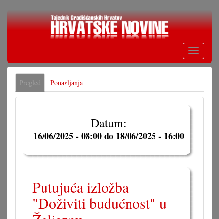
Skoči
na
glavni
sadržaj
Toggle
navigati
Primarne
Pregled
(aktivna
Ponavljanja
oznake
oznaka)
Datum:
16/06/2025 - 08:00
do
18/06/2025 - 16:00
Putujuća izložba
"Doživiti budućnost" u