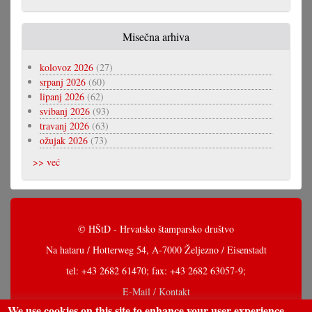
Misečna arhiva
kolovoz 2026
(27)
srpanj 2026
(60)
lipanj 2026
(62)
svibanj 2026
(93)
travanj 2026
(63)
ožujak 2026
(73)
>> već
© HŠtD - Hrvatsko štamparsko društvo
Na hataru / Hotterweg 54, A-7000 Željezno / Eisenstadt
tel: +43 2682 61470; fax: +43 2682 63057-9;
E-Mail / Kontakt
We use cookies on this site to enhance your user experience