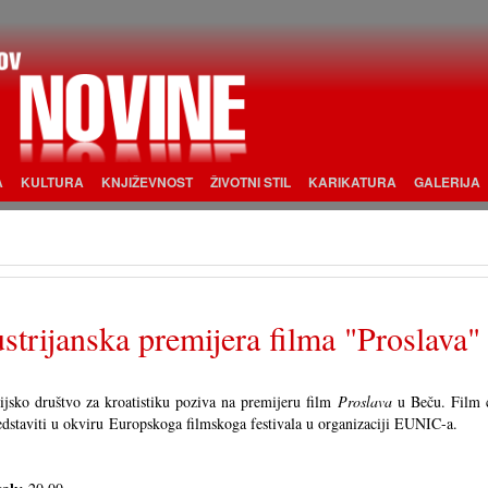
A
KULTURA
KNJIŽEVNOST
ŽIVOTNI STIL
KARIKATURA
GALERIJA
strijanska premijera filma "Proslava"
ijsko društvo za kroatistiku poziva na premijeru film
Proslava
u Beču. Film 
edstaviti u okviru Europskoga filmskoga festivala u organizaciji EUNIC-a.