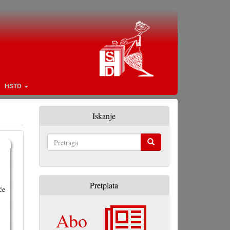
HŠTD
Iskanje
Pretraga
Pretplata
će
Abo