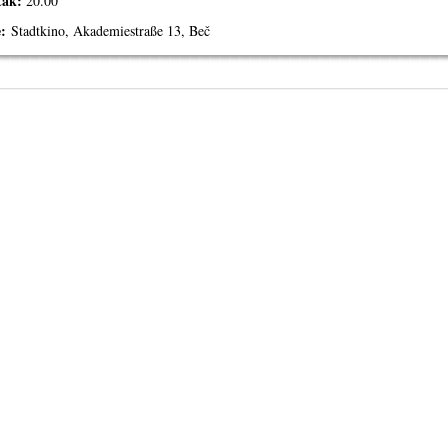
tak:
20.00
e:
Stadtkino, Akademiestraße 13, Beč