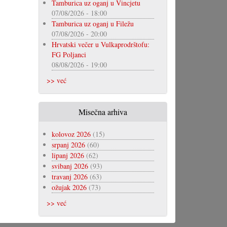
Tamburica uz oganj u Vincjetu
07/08/2026 - 18:00
Tamburica uz oganj u Filežu
07/08/2026 - 20:00
Hrvatski večer u Vulkaprodrštofu:
FG Poljanci
08/08/2026 - 19:00
>> već
Misečna arhiva
kolovoz 2026
(15)
srpanj 2026
(60)
lipanj 2026
(62)
svibanj 2026
(93)
travanj 2026
(63)
ožujak 2026
(73)
>> već