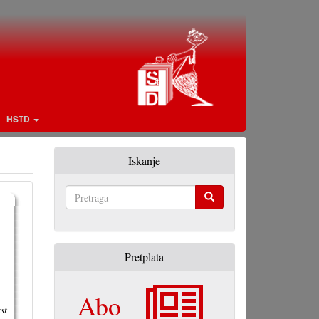
HŠTD
Iskanje
Pretraga
Pretplata
Abo
st