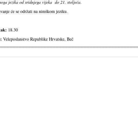
soga jezika od sridnjega vijeka do 21. stoljeća
.
vanje će se održati na nimškom jeziku.
tak:
18.30
:
Veleposlanstvo Republike Hrvatske, Beč