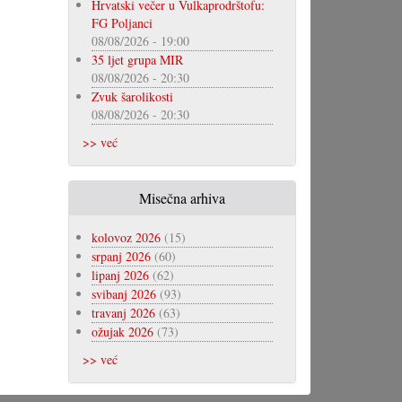
Hrvatski večer u Vulkaprodrštofu:
FG Poljanci
08/08/2026 - 19:00
35 ljet grupa MIR
08/08/2026 - 20:30
Zvuk šarolikosti
08/08/2026 - 20:30
>> već
Misečna arhiva
kolovoz 2026
(15)
srpanj 2026
(60)
lipanj 2026
(62)
svibanj 2026
(93)
travanj 2026
(63)
ožujak 2026
(73)
>> već