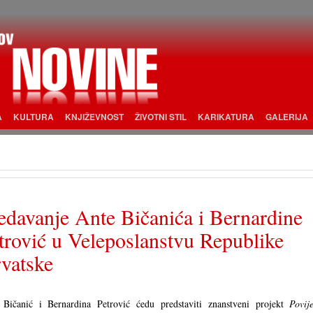
A
KULTURA
KNJIŽEVNOST
ŽIVOTNI STIL
KARIKATURA
GALERIJA
edavanje Ante Bičanića i Bernardine
trović u Veleposlanstvu Republike
vatske
 Bičanić i Bernardina Petrović ćedu predstaviti znanstveni projekt
Povije